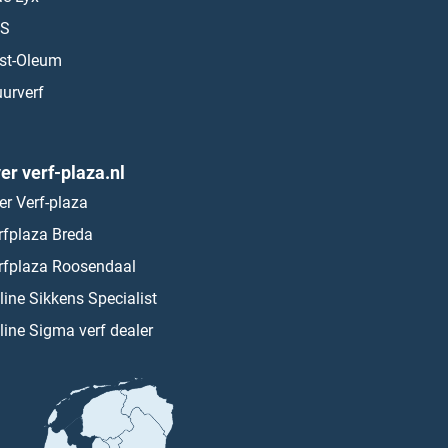
S
st-Oleum
urverf
er verf-plaza.nl
er Verf-plaza
rfplaza Breda
rfplaza Roosendaal
line Sikkens Specialist
line Sigma verf dealer