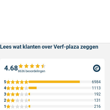
Lees wat klanten over Verf-plaza zeggen
4.68
8636 beoordelingen
5
6984
4
1113
3
192
2
131
1
216