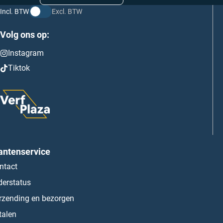
Incl. BTW
Excl. BTW
Volg ons op:
Instagram
Tiktok
antenservice
ntact
derstatus
rzending en bezorgen
talen