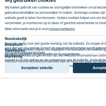
Wij maken gebruik van cookies en soortgelijke technieken om je bezo
gebruiksvriendelijker en persoonlijker te maken. Sommige cookies zij
website goed te laten functioneren. Andere cookies helpen ons om sta
verzamelen, je voorkeuren op te slaan of gerichte advertenties te tone
Meer informatie vind je in onze
privacyverklaring
Noodzakelijk
Deze zijn nodig voor een goede werking van de website. Ze zorgen er 
Analytisch
voor dat aan jou snel en correct de gewenste informatie wordt getoon
Statistische cookies helpen ons begrijpen hoe bezoekers de website g
Voorkeuren
dat je onze website bezoekt.
anoniem gegevens te verzamelen en te rapporteren.
Voorkeurscookies zorgen ervoor dat een website informatie kan onth
Marketing
invloed is op het gedrag en de vormgeving van de website, zoals de t
Hierdoor kunnen wij en adverteerders aan de hand van jouw surfged
voorkeur of de regio waar u woont.
gepersonaliseerde online advertenties en op maat gemaakte content 
Accepteer selectie
Accepte