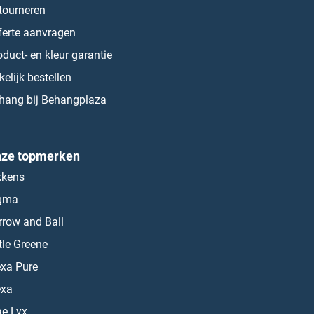
tourneren
ferte aanvragen
oduct- en kleur garantie
kelijk bestellen
hang bij Behangplaza
ze topmerken
kkens
gma
rrow and Ball
ttle Greene
exa Pure
exa
ae Lyx