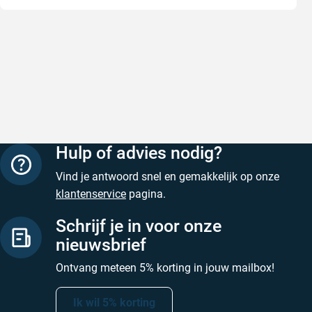
Snelle levering
Met (grat
Snelle levering, prijzen zijn goed. En
Met (grati
duidelijke website
sterren zi
Geschreven door Henri d. op 8 augustus 2026
Geschreven
Hulp of advies nodig?
Vind je antwoord snel en gemakkelijk op onze
klantenservice
pagina.
Schrijf je in voor onze
nieuwsbrief
Ontvang meteen 5% korting in jouw mailbox!
Ik wil 5% korting