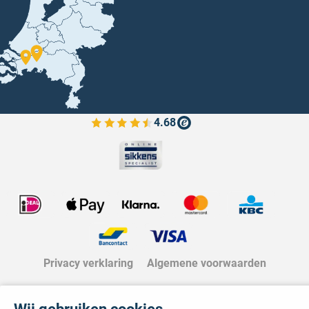
4.68
Bekijk de verfplaza beoordelingen
Privacy verklaring
Algemene voorwaarden
Wij gebruiken cookies