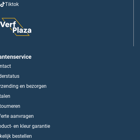
Tiktok
antenservice
ntact
derstatus
rzending en bezorgen
talen
tourneren
ferte aanvragen
oduct- en kleur garantie
kelijk bestellen