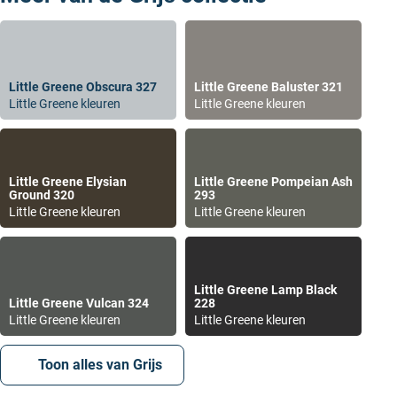
mengen in verschillende verfsoorten, zoals muurverf,
binnenlak of buitenlak. Bekijk onze
YouTube-pagina
voor aanvullende informatie en instructievideo’s over
verfkeuze.
Little Greene Obscura 327
Little Greene Baluster 321
Little Greene kleuren
Little Greene kleuren
De juiste
primer
voor Livid 263
Om Little Greene Livid 263 perfect tot zijn recht te
laten komen, is de juiste
primer
essentieel. Verf Plaza
Little Greene Elysian
Little Greene Pompeian Ash
biedt de volgende Little Greene primers:
Ground 320
293
Little Greene kleuren
Little Greene kleuren
Intelligent ASP
(All Surface Primer)
Deze watergedragen primer is geschikt voor
binnen- en buitengebruik en toepasbaar op hout,
metaal en muren. Hij kan in elke Little Greene kleur
Little Greene Lamp Black
Little Greene Vulcan 324
228
worden gemengd, wat een betere dekking geeft en
Little Greene kleuren
Little Greene kleuren
beschadigingen minder zichtbaar maakt.
Wall Primer Sealer
Toon alles van Grijs
Speciaal ontworpen voor onbehandelde en
absorberende oppervlakken zoals beton,