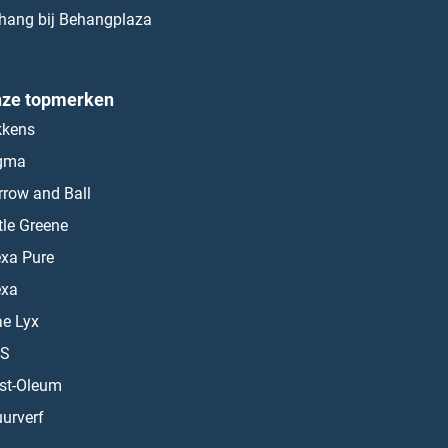
hang bij Behangplaza
ze topmerken
kkens
gma
rrow and Ball
ttle Greene
exa Pure
exa
ae Lyx
S
st-Oleum
urverf