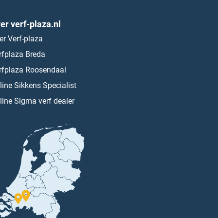
er verf-plaza.nl
er Verf-plaza
rfplaza Breda
rfplaza Roosendaal
line Sikkens Specialist
line Sigma verf dealer