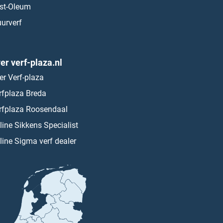
st-Oleum
urverf
er verf-plaza.nl
er Verf-plaza
rfplaza Breda
rfplaza Roosendaal
line Sikkens Specialist
line Sigma verf dealer