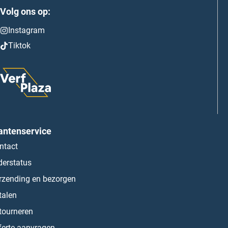
Volg ons op:
Instagram
Tiktok
antenservice
ntact
derstatus
rzending en bezorgen
talen
tourneren
ferte aanvragen