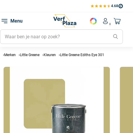
4.68
Bekijk de verfplaza beoord
Mijn be
Menu
Mijn pa
Account men
Naar mi
Mijn kl
Mijn g
Inlogge
Merken
Little Greene
Kleuren
Little Greene Ediths Eye 301