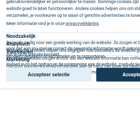
gebruiksvriendelijker en persoonlijker te maken. Sommige cookies zij
website goed te laten functioneren. Andere cookies helpen ons om sta
verzamelen, je voorkeuren op te slaan of gerichte advertenties te tone
Meer informatie vind je in onze
privacyverklaring
Noodzakelijk
Deze zijn nodig voor een goede werking van de website. Ze zorgen er 
Analytisch
voor dat aan jou snel en correct de gewenste informatie wordt getoon
Statistische cookies helpen ons begrijpen hoe bezoekers de website g
Voorkeuren
dat je onze website bezoekt.
anoniem gegevens te verzamelen en te rapporteren.
Voorkeurscookies zorgen ervoor dat een website informatie kan onth
Marketing
invloed is op het gedrag en de vormgeving van de website, zoals de t
Hierdoor kunnen wij en adverteerders aan de hand van jouw surfged
voorkeur of de regio waar u woont.
gepersonaliseerde online advertenties en op maat gemaakte content 
Accepteer selectie
Accepte