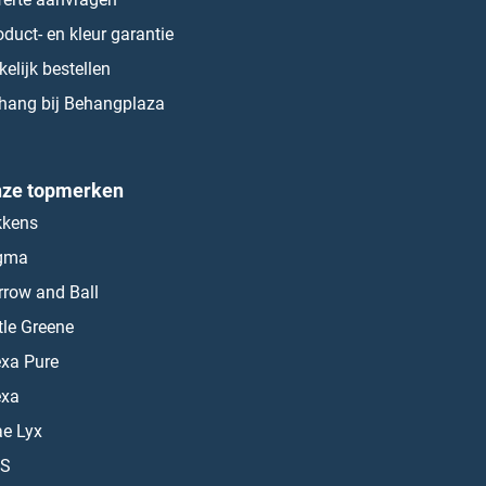
oduct- en kleur garantie
kelijk bestellen
hang bij Behangplaza
ze topmerken
kkens
gma
rrow and Ball
ttle Greene
exa Pure
exa
ae Lyx
S