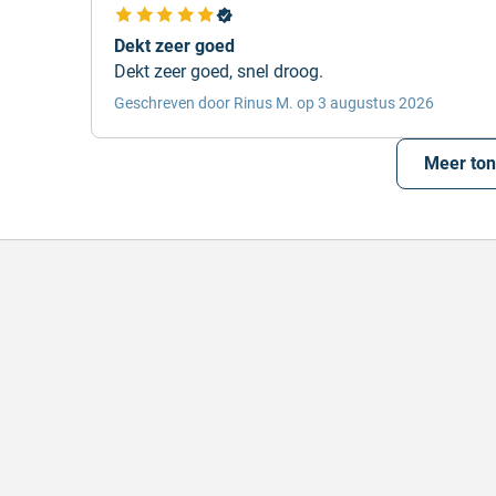
Dekt zeer goed
Dekt zeer goed, snel droog.
Geschreven door Rinus M. op 3 augustus 2026
Meer to
l en correct bezorgd
Prima verpakt e
l en correct bezorgd
Prima verpakt en
hreven door Heleen W. op 6 augustus 2026
Geschreven door Pa