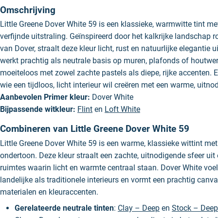
Omschrijving
Little Greene Dover White 59 is een klassieke, warmwitte tint me
verfijnde uitstraling. Geïnspireerd door het kalkrijke landschap r
van Dover, straalt deze kleur licht, rust en natuurlijke elegantie 
werkt prachtig als neutrale basis op muren, plafonds of houtwe
moeiteloos met zowel zachte pastels als diepe, rijke accenten. 
wie een tijdloos, licht interieur wil creëren met een warme, uitn
Aanbevolen Primer kleur:
Dover White
Bijpassende witkleur:
Flint
en
Loft White
Combineren van Little Greene Dover White 59
Little Greene Dover White 59 is een warme, klassieke wittint met
ondertoon. Deze kleur straalt een zachte, uitnodigende sfeer uit 
ruimtes waarin licht en warmte centraal staan. Dover White voelt
landelijke als traditionele interieurs en vormt een prachtig canva
materialen en kleuraccenten.
Gerelateerde neutrale tinten
:
Clay – Deep
en
Stock – Deep