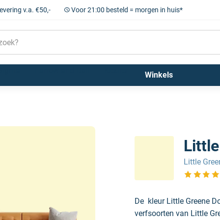
levering v.a. €50,-
Voor 21:00 besteld = morgen in huis*
Sigma
Farrow and Ball
Kleuren
Winkels
Littl
Little Gre
Bekijk de 
De kleur Little Greene D
verfsoorten van Little Gr