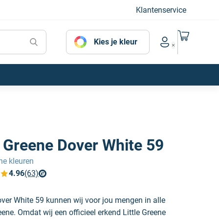
Klantenservice
Naar mijn
Kies je kleur
Account menu
e Greene Dover White 59
ene kleuren
4.96
(63)
verfplaza beoordelingen
over White 59 kunnen wij voor jou mengen in alle
eene. Omdat wij een officieel erkend Little Greene