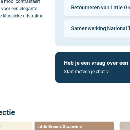
ie mooi contrasteert
Retourneren van Little Gr
eigendommen.
t voor een elegante
 klassieke uitstraling
De verf is milieuvriend
materiaal en gemaakt i
Samenwerking National T
Wales. De Intelligent E
 kleurenpalet dat
kindveilig (EN 71-3:19
 Colour brengt een
kinderkamer of op kin
de warme ondertoon
Heb je een vraag over een
Start meteen je chat
an het kleurenpalet.
 een vrolijke en
r ingetogen ruimte.
krachtig en warm
taat een rijke en
ectie
ter en warmte.
9
Little Greene Grapevine