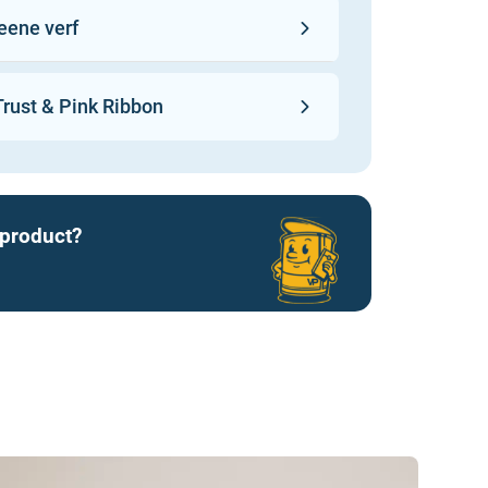
eene verf
elijk, verpakt in gerecycled
n een traditionele fabriek in
rust & Pink Ribbon
ggshell is gecertificeerd
95), waardoor je hem ook in een
derspeelgoed kunt gebruiken.
 product?
zakelijke Little Greene kopen.