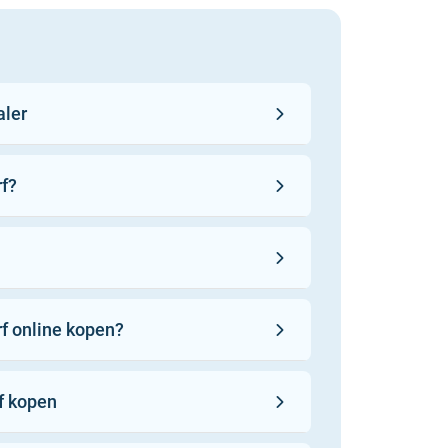
aler
rf?
 worden gemaakt van de hoogste
n biologische grondstoffen,
verwerkte synthetische
f online kopen?
n groot deel nog met de hand
lieden, inclusief de sample
kleurgarantie
n gebaseerd op authentieke
rf kopen
 zijn terug te vinden in enkele
s meest gekoesterde