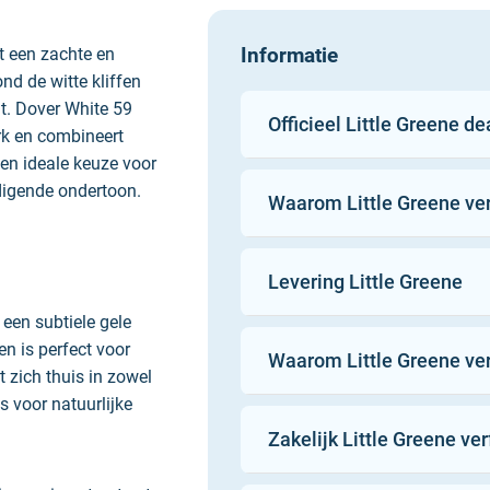
Informatie
t een zachte en
ond de witte kliffen
uit. Dover White 59
Officieel Little Greene de
rk en combineert
Een ideale keuze voor
odigende ondertoon.
Waarom Little Greene ve
Little Greene verven
Levering Little Greene
kwaliteit natuurlijke e
 een subtiele gele
aangevuld met veilig 
en is perfect voor
Waarom Little Greene ver
ingrediënten. Voor ee
 zich thuis in zowel
gemaakt door ambachts
s voor natuurlijke
100%
potjes. De kleuren zij
Zakelijk Little Greene ve
21:00
historische formules en
Gratis
van Groot-Brittannië’