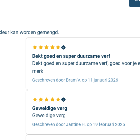
stel dan een
ing met originele
 kleur kan worden gemengd.
Dekt goed en super duurzame verf
 Dover White 59 van
Dekt goed en super duurzame verf, goed voor je 
eur gebruiken, dan is
merk
Geschreven door Bram V. op 11 januari 2026
llen via onze
dealer garanderen wij
Geweldige verg
wroom in
Roosendaal
Geweldige verg
Geschreven door Jantine H. op 19 februari 2025