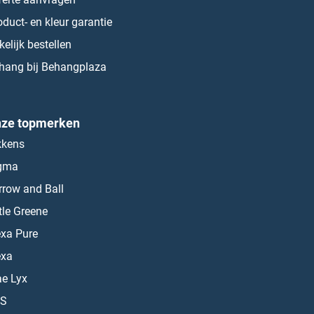
oduct- en kleur garantie
kelijk bestellen
hang bij Behangplaza
ze topmerken
kkens
gma
rrow and Ball
ttle Greene
exa Pure
exa
ae Lyx
S