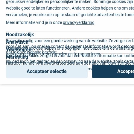
gebruiksvriendelijker en persoonlijker te maken. Sommige cookies zij
website goed te laten functioneren. Andere cookies helpen ons om sta
verzamelen, je voorkeuren op te slaan of gerichte advertenties te tone
Meer informatie vind je in onze
privacyverklaring
Noodzakelijk
Deze zijn nodig voor een goede werking van de website. Ze zorgen er 
Analytisch
voor dat aan jou snel en correct de gewenste informatie wordt getoon
Statistische cookies helpen ons begrijpen hoe bezoekers de website g
Voorkeuren
dat je onze website bezoekt.
anoniem gegevens te verzamelen en te rapporteren.
Voorkeurscookies zorgen ervoor dat een website informatie kan onth
Marketing
invloed is op het gedrag en de vormgeving van de website, zoals de t
Hierdoor kunnen wij en adverteerders aan de hand van jouw surfged
voorkeur of de regio waar u woont.
gepersonaliseerde online advertenties en op maat gemaakte content 
Accepteer selectie
Accepte