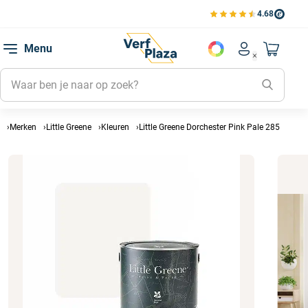
4.68
Bekijk de verfplaza beoord
Mijn be
Menu
Mijn pa
Account men
Naar mi
Mijn kl
Mijn g
Inlogge
Merken
Little Greene
Kleuren
Little Greene Dorchester Pink Pale 285