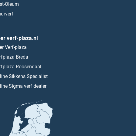
st-Oleum
urverf
er verf-plaza.nl
er Verf-plaza
rfplaza Breda
rfplaza Roosendaal
line Sikkens Specialist
line Sigma verf dealer