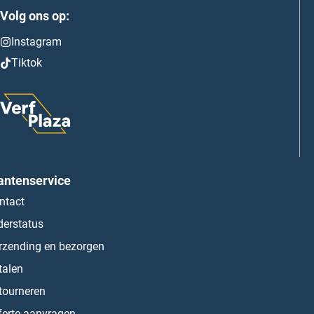
Volg ons op:
Instagram
Tiktok
antenservice
ntact
derstatus
rzending en bezorgen
talen
tourneren
ferte aanvragen