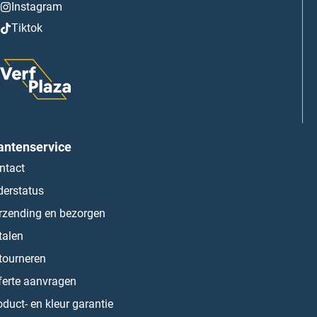
Instagram
Tiktok
antenservice
ntact
derstatus
rzending en bezorgen
talen
tourneren
ferte aanvragen
oduct- en kleur garantie