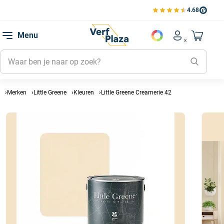
4.68
Bekijk de verfplaza beoord
Mijn be
Menu
Mijn pa
Account men
Naar mi
Mijn kl
Mijn g
Inlogge
Merken
Little Greene
Kleuren
Little Greene Creamerie 42