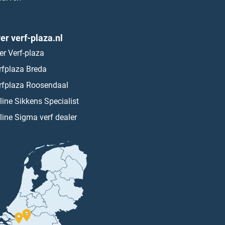
er verf-plaza.nl
er Verf-plaza
rfplaza Breda
rfplaza Roosendaal
line Sikkens Specialist
line Sigma verf dealer