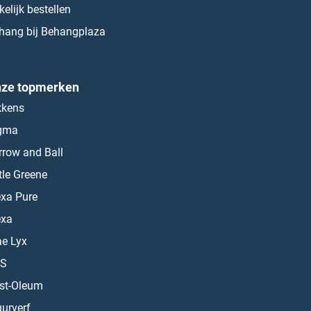
kelijk bestellen
hang bij Behangplaza
ze topmerken
kkens
gma
rrow and Ball
ttle Greene
exa Pure
exa
ae Lyx
S
st-Oleum
urverf