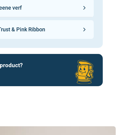
eene verf
elijk, verpakt in gerecycled
n een traditionele fabriek in
rust & Pink Ribbon
ggshell is gecertificeerd
95), waardoor je hem ook in een
derspeelgoed kunt gebruiken.
 product?
zakelijke Little Greene kopen.