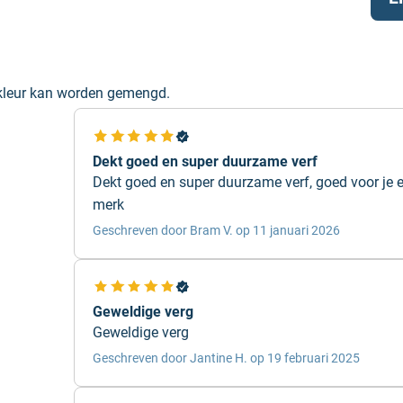
sluit bij de gekozen
 kleur kan worden gemengd.
, kun je een officiële
 juiste kleur, zodat
Dekt goed en super duurzame verf
Dekt goed en super duurzame verf, goed voor je 
merk
un kleuren – zoals
Wil je de kleur exact
Geschreven door Bram V. op 11 januari 2026
Geweldige verg
 via onze website.
Geweldige verg
icieel dealer. Voor
Geschreven door Jantine H. op 19 februari 2025
je uit in onze