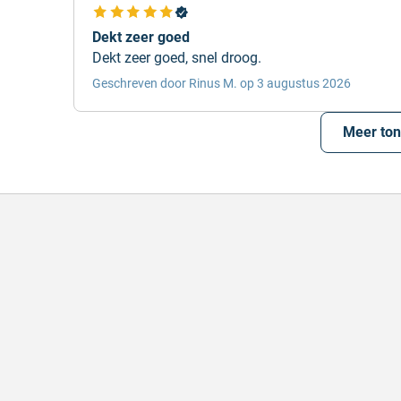
Dekt zeer goed
Dekt zeer goed, snel droog.
Geschreven door Rinus M. op 3 augustus 2026
Meer to
l en correct bezorgd
Prima verpakt e
l en correct bezorgd
Prima verpakt en
hreven door Heleen W. op 6 augustus 2026
Geschreven door Pa