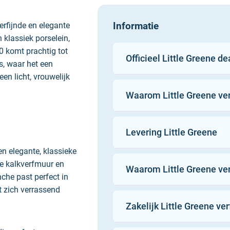
Informatie
erfijnde en elegante
n klassiek porselein,
20 komt prachtig tot
Officieel Little Greene de
s, waar het een
een licht, vrouwelijk
Waarom Little Greene ve
Little Greene verven
Levering Little Greene
kwaliteit natuurlijke e
en elegante, klassieke
aangevuld met veilig 
te kalkverfmuur en
Waarom Little Greene ver
ingrediënten. Voor ee
nche past perfect in
gemaakt door ambachts
at zich verrassend
100%
potjes. De kleuren zij
Zakelijk Little Greene ve
21:00
historische formules en
Gratis
van Groot-Brittannië’