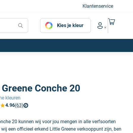
Klantenservice
Naar mijn
Kies je kleur
Account menu
le Greene Conche 20
ene kleuren
4.96
(63)
verfplaza beoordelingen
onche 20 kunnen wij voor jou mengen in alle verfsoorten
wij een officieel erkend Little Greene verkooppunt zijn, ben