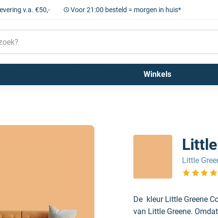
levering v.a. €50,-
Voor 21:00 besteld = morgen in huis*
Sigma
Farrow and Ball
Kleuren
Winkels
Litt
Little Gre
Bekijk de 
De kleur Little Greene C
van Little Greene. Omdat 