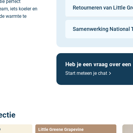
die perfect
Retourneren van Little Gr
eigendommen.
am, iets koeler en
r de warmte te
De verf is milieuvriend
materiaal en gemaakt i
Samenwerking National T
Wales. De Intelligent E
 en rustgevende sfeer
kindveilig (EN 71-3:19
gloed toe, die het
kinderkamer of op kin
 te verliezen.
Heb je een vraag over een
r een krachtig
Start meteen je chat
t hij energie en
stuk.
aards tegenwicht in
alet diepte en
odigende uitstraling.
ectie
9
Little Greene Grapevine