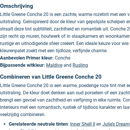
Omschrijving
Little Greene Conche 20 is een zachte, warme rozetint met een v
uitstraling. Geïnspireerd door de kleur van gepolijste schelpen e
straalt deze tint subtiliteit, zachtheid en romantiek uit. Conche 
zijn recht op muren, houtwerk of in slaapkamers en woonkamer
rustige en uitnodigende sfeer creëert. Een ideale keuze voor wie 
kleurenpalet zoekt met een tijdloze, verfijnde charme.
Aanbevolen Primer kleur:
Conche
Bijpassende witkleur:
Maldive
and
Rusling
Combineren van Little Greene Conche 20
Little Greene Conche 20 is een warme, poederige roze tint met e
uitstraling. De kleur doet denken aan oud porselein of een zach
brengt een gevoel van zachtheid en verfijning in elke ruimte. Co
interieurs met een romantisch, rustiek of tijdloos karakter en la
veelzijdig combineren.
Gerelateerde neutrale tinten
:
Inner Shell II
en
Julie’s Dream