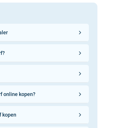
aler
rf?
 worden gemaakt van de hoogste
n biologische grondstoffen,
verwerkte synthetische
f online kopen?
n groot deel nog met de hand
lieden, inclusief de sample
kleurgarantie
n gebaseerd op authentieke
rf kopen
 zijn terug te vinden in enkele
s meest gekoesterde