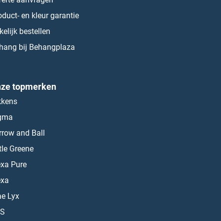
oduct- en kleur garantie
kelijk bestellen
hang bij Behangplaza
ze topmerken
kkens
gma
rrow and Ball
ttle Greene
exa Pure
exa
ae Lyx
S