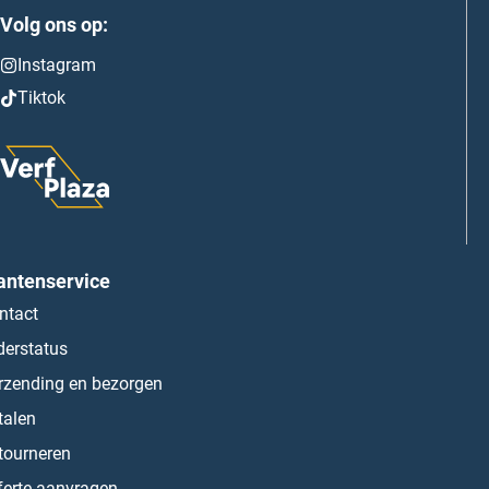
Volg ons op:
Instagram
Tiktok
antenservice
ntact
derstatus
rzending en bezorgen
talen
tourneren
ferte aanvragen