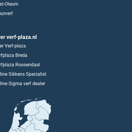
st-Oleum
urverf
er verf-plaza.nl
er Verf-plaza
rfplaza Breda
rfplaza Roosendaal
line Sikkens Specialist
line Sigma verf dealer