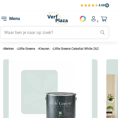
4.68
Bekijk de verfplaza beoord
Mijn be
Menu
Mijn pa
Account men
Naar mi
Mijn kl
Mijn g
Inlogge
Merken
Little Greene
Kleuren
Little Greene Celestial White 262