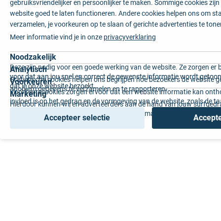
gebruiksvriendelijker en persoonlijker te maken. Sommige cookies zij
website goed te laten functioneren. Andere cookies helpen ons om sta
verzamelen, je voorkeuren op te slaan of gerichte advertenties te tone
Meer informatie vind je in onze
privacyverklaring
Noodzakelijk
Deze zijn nodig voor een goede werking van de website. Ze zorgen er 
Analytisch
voor dat aan jou snel en correct de gewenste informatie wordt getoon
Statistische cookies helpen ons begrijpen hoe bezoekers de website g
Voorkeuren
dat je onze website bezoekt.
anoniem gegevens te verzamelen en te rapporteren.
Voorkeurscookies zorgen ervoor dat een website informatie kan onth
Marketing
invloed is op het gedrag en de vormgeving van de website, zoals de t
Hierdoor kunnen wij en adverteerders aan de hand van jouw surfged
voorkeur of de regio waar u woont.
gepersonaliseerde online advertenties en op maat gemaakte content 
Accepteer selectie
Accepte