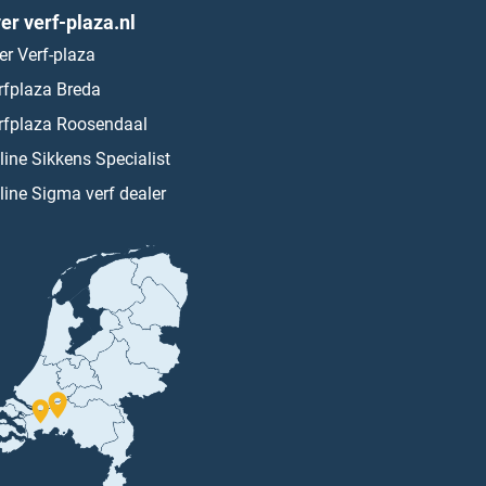
er verf-plaza.nl
er Verf-plaza
rfplaza Breda
rfplaza Roosendaal
line Sikkens Specialist
line Sigma verf dealer