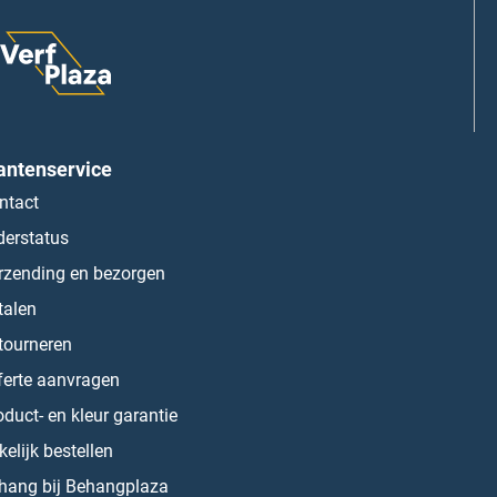
antenservice
ntact
derstatus
rzending en bezorgen
talen
tourneren
ferte aanvragen
oduct- en kleur garantie
kelijk bestellen
hang bij Behangplaza