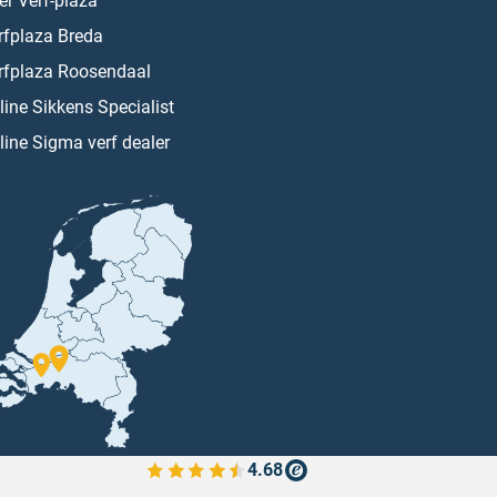
er Verf-plaza
rfplaza Breda
rfplaza Roosendaal
line Sikkens Specialist
line Sigma verf dealer
4.68
Bekijk de verfplaza beoordelingen