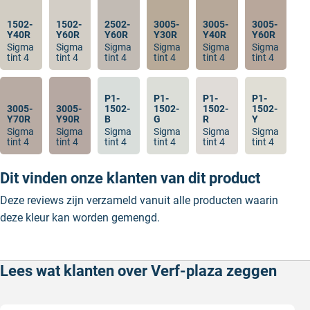
1502-
1502-
2502-
3005-
3005-
3005-
Y40R
Y60R
Y60R
Y30R
Y40R
Y60R
Sigma
Sigma
Sigma
Sigma
Sigma
Sigma
tint 4
tint 4
tint 4
tint 4
tint 4
tint 4
P1-
P1-
P1-
P1-
3005-
3005-
1502-
1502-
1502-
1502-
Y70R
Y90R
B
G
R
Y
Sigma
Sigma
Sigma
Sigma
Sigma
Sigma
tint 4
tint 4
tint 4
tint 4
tint 4
tint 4
Dit vinden onze klanten van dit product
Deze reviews zijn verzameld vanuit alle producten waarin
deze kleur kan worden gemengd.
Lees wat klanten over Verf-plaza zeggen