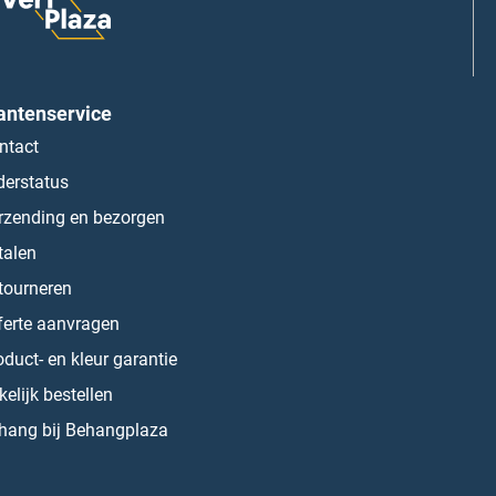
antenservice
ntact
derstatus
rzending en bezorgen
talen
tourneren
ferte aanvragen
oduct- en kleur garantie
kelijk bestellen
hang bij Behangplaza