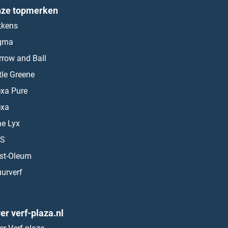
ze topmerken
kkens
gma
rrow and Ball
ttle Greene
exa Pure
exa
ae Lyx
S
st-Oleum
urverf
er verf-plaza.nl