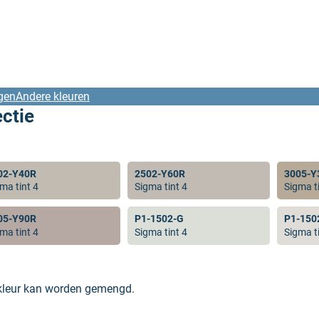
gen
Andere kleuren
ectie
02-Y40R
2502-Y60R
3005-Y
ma tint 4
Sigma tint 4
Sigma ti
05-Y90R
P1-1502-G
P1-150
ma tint 4
Sigma tint 4
Sigma ti
 kleur kan worden gemengd.