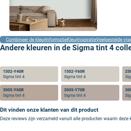
Combineer de kleur
Informatie
Kleurinspiratie
Veelgestelde vra
Andere kleuren in de Sigma tint 4 coll
1502-Y40R
1502-Y60R
25
Sigma tint 4
Sigma tint 4
Sig
3005-Y60R
3005-Y70R
30
Sigma tint 4
Sigma tint 4
Sig
Dit vinden onze klanten van dit product
Deze reviews zijn verzameld vanuit alle producten waarin deze