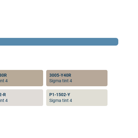
30R
3005-Y40R
nt 4
Sigma tint 4
2-R
P1-1502-Y
nt 4
Sigma tint 4