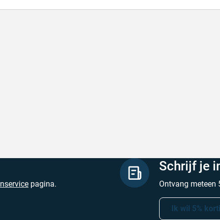
l en correct bezorgd
Prima verpakt e
l en correct bezorgd
Prima verpakt en
hreven door Heleen W. op 6 augustus 2026
Geschreven door Pa
Schrijf je 
enservice
pagina.
Ontvang meteen 5
Ik wil 5% kort