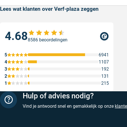
Lees wat klanten over Verf-plaza zeggen
4.68
Sne
8586 beoordelingen
Sne
Gesc
5
6941
4
1107
3
192
2
131
1
215
Hulp of advies nodig?
Vind je antwoord snel en gemakkelijk op onze
klant