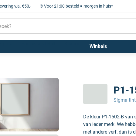
levering v.a. €50,-
Voor 21:00 besteld = morgen in huis*
Sigma
Farrow and Ball
Kleuren
Winkels
P1-1
Sigma tint
De kleur P1-1502-B van s
van ieder merk. We hebben
met andere verf, dan is d