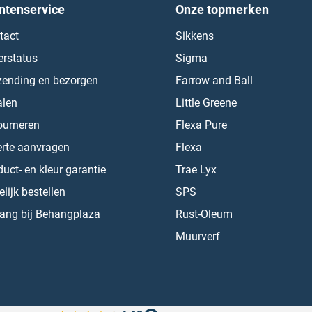
ntenservice
Onze topmerken
tact
Sikkens
erstatus
Sigma
zending en bezorgen
Farrow and Ball
alen
Little Greene
ourneren
Flexa Pure
erte aanvragen
Flexa
uct- en kleur garantie
Trae Lyx
lijk bestellen
SPS
ang bij Behangplaza
Rust-Oleum
Muurverf