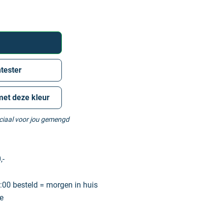
tester
met deze kleur
eciaal voor jou gemengd
,-
00 besteld = morgen in huis
e