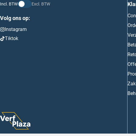
Kla
Incl. BTW
Excl. BTW
Con
Volg ons op:
Ord
Instagram
Ver
Tiktok
Bet
Ret
Off
Prod
Zake
Beh