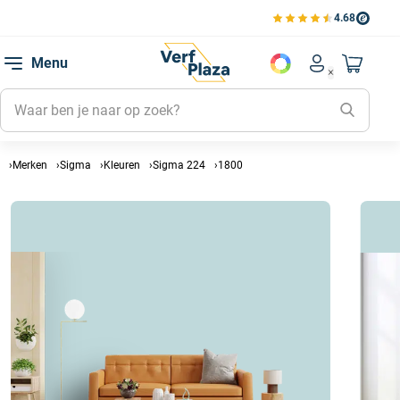
4.68
Bestell
Bekijk de verfplaza beoord
Favorie
Menu
Account men
Naar mi
Favorie
Mijn kl
Mijn g
Merken
Sigma
Kleuren
Sigma 224
1800
Inlogge