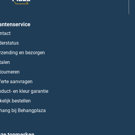
antenservice
ntact
derstatus
rzending en bezorgen
talen
tourneren
ferte aanvragen
oduct- en kleur garantie
kelijk bestellen
hang bij Behangplaza
ze topmerken