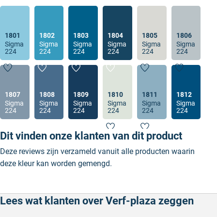
1801
1802
1803
1804
1805
1806
Sigma
Sigma
Sigma
Sigma
Sigma
Sigma
224
224
224
224
224
224
1807
1808
1809
1810
1811
1812
Sigma
Sigma
Sigma
Sigma
Sigma
Sigma
224
224
224
224
224
224
Dit vinden onze klanten van dit product
Deze reviews zijn verzameld vanuit alle producten waarin
deze kleur kan worden gemengd.
Lees wat klanten over Verf-plaza zeggen