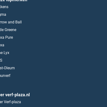
kkens
gma
rrow and Ball
ttle Greene
exa Pure
exa
ae Lyx
S
st-Oleum
urverf
er verf-plaza.nl
er Verf-plaza