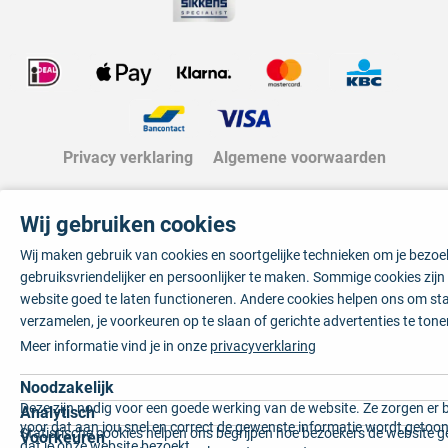
Privacy verklaring
Algemene voorwaarden
Wij gebruiken cookies
Wij maken gebruik van cookies en soortgelijke technieken om je bezo
gebruiksvriendelijker en persoonlijker te maken. Sommige cookies zij
website goed te laten functioneren. Andere cookies helpen ons om sta
verzamelen, je voorkeuren op te slaan of gerichte advertenties te tone
Meer informatie vind je in onze
privacyverklaring
Noodzakelijk
Deze zijn nodig voor een goede werking van de website. Ze zorgen er 
Analytisch
voor dat aan jou snel en correct de gewenste informatie wordt getoon
Statistische cookies helpen ons begrijpen hoe bezoekers de website g
Voorkeuren
dat je onze website bezoekt.