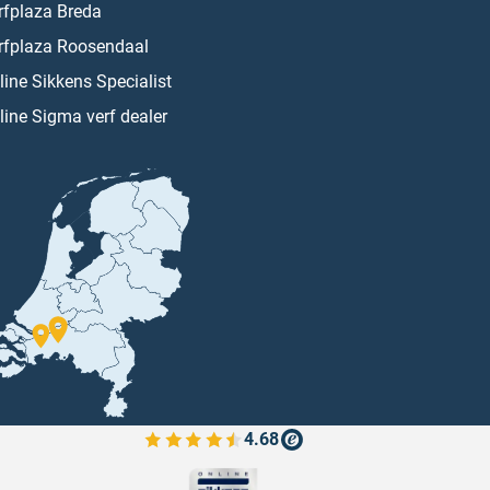
rfplaza Breda
rfplaza Roosendaal
line Sikkens Specialist
line Sigma verf dealer
4.68
Bekijk de verfplaza beoordelingen