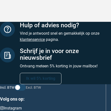
prijs
Geschreven door Nancy K. op 7 augustus 2026
Geschreve
Hulp of advies nodig?
Vind je antwoord snel en gemakkelijk op onze
klantenservice
pagina.
Schrijf je in voor onze
nieuwsbrief
Ontvang meteen 5% korting in jouw mailbox!
Ik wil 5% korting
Incl. BTW
Excl. BTW
Volg ons op:
Instagram