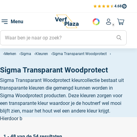
4.68
Bekijk de verfplaza beoord
Mijn be
Menu
Mijn pa
Account men
Naar mi
Mijn kl
Mijn g
Merken
Sigma
Kleuren
Sigma Transparant Woodprotect
Inlogge
Sigma Transparant Woodprotect
Sigma Transparant Woodprotect kleurcollectie bestaat uit
transparante kleuren die gemengd kunnen worden in
Sigma Woodprotect producten. Deze kleuren zorgen voor
een transparante kleur waardoor je de houtnerf wel mooi
blijft zien, maar het hout wel een andere kleur krijgt.
Hierdoor b
1 - 48 van de 54 resultaten