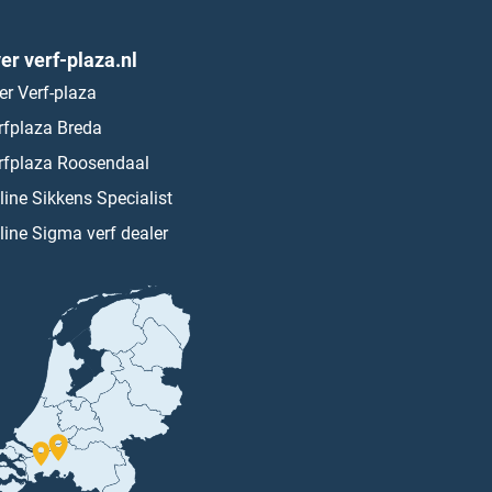
er verf-plaza.nl
er Verf-plaza
rfplaza Breda
rfplaza Roosendaal
line Sikkens Specialist
line Sigma verf dealer