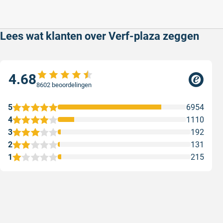
Lees wat klanten over Verf-plaza zeggen
4.68
8602 beoordelingen
5
6954
4
1110
3
192
2
131
1
215
Snelle levering
Keurig
Snelle levering!
Goed verp