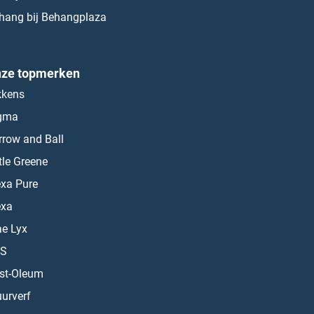
hang bij Behangplaza
ze topmerken
kkens
gma
rrow and Ball
ttle Greene
exa Pure
exa
ae Lyx
S
st-Oleum
urverf