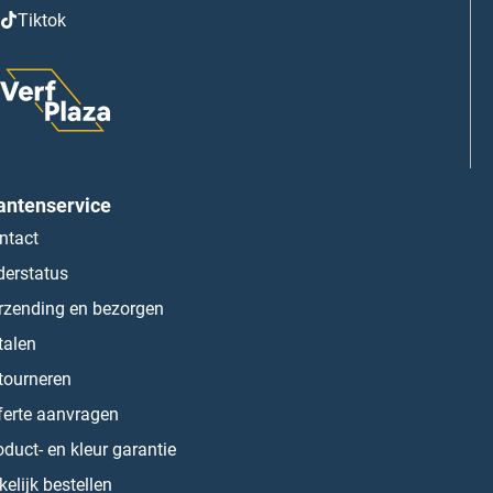
Tiktok
antenservice
ntact
derstatus
rzending en bezorgen
talen
tourneren
ferte aanvragen
oduct- en kleur garantie
kelijk bestellen