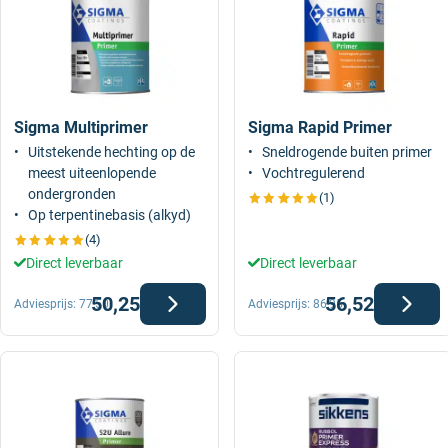
Sigma Multiprimer
Sigma Rapid Primer
Uitstekende hechting op de
Sneldrogende buiten primer
meest uiteenlopende
Vochtregulerend
ondergronden
(1)
Op terpentinebasis (alkyd)
(4)
Direct leverbaar
Direct leverbaar
50,25
56,52
Adviesprijs:
77,50
Adviesprijs:
86,95