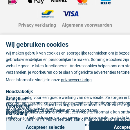
Privacy verklaring
Algemene voorwaarden
Wij gebruiken cookies
Wij maken gebruik van cookies en soortgelijke technieken om je bezo
gebruiksvriendelijker en persoonlijker te maken. Sommige cookies zij
website goed te laten functioneren. Andere cookies helpen ons om sta
verzamelen, je voorkeuren op te slaan of gerichte advertenties te tone
Meer informatie vind je in onze
privacyverklaring
Noodzakelijk
Deze zijn nodig voor een goede werking van de website. Ze zorgen er 
Analytisch
voor dat aan jou snel en correct de gewenste informatie wordt getoon
Statistische cookies helpen ons begrijpen hoe bezoekers de website g
Voorkeuren
dat je onze website bezoekt.
anoniem gegevens te verzamelen en te rapporteren.
Voorkeurscookies zorgen ervoor dat een website informatie kan onth
Marketing
invloed is op het gedrag en de vormgeving van de website, zoals de t
Hierdoor kunnen wij en adverteerders aan de hand van jouw surfged
voorkeur of de regio waar u woont.
gepersonaliseerde online advertenties en op maat gemaakte content 
Accepteer selectie
Accepte