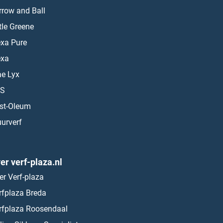
rrow and Ball
ttle Greene
exa Pure
exa
ae Lyx
S
st-Oleum
urverf
er verf-plaza.nl
er Verf-plaza
rfplaza Breda
rfplaza Roosendaal