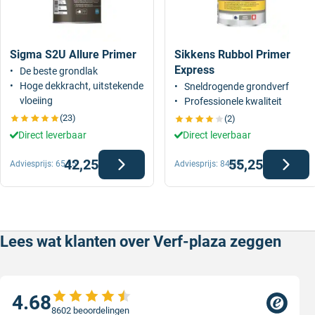
Sigma S2U Allure Primer
Sikkens Rubbol Primer
Express
De beste grondlak
Hoge dekkracht, uitstekende
Sneldrogende grondverf
vloeiing
Professionele kwaliteit
(23)
(2)
Direct leverbaar
Direct leverbaar
42,25
55,25
Adviesprijs:
65,95
Adviesprijs:
84,99
Lees wat klanten over Verf-plaza zeggen
4.68
8602 beoordelingen