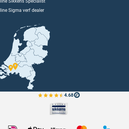
line Sikkens Specialist
line Sigma verf dealer
4.68
Bekijk de verfplaza beoordelingen