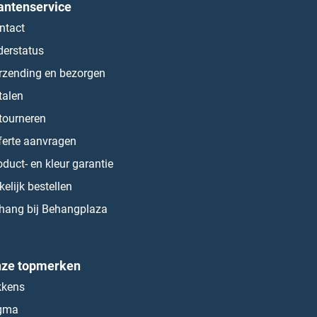
antenservice
ntact
derstatus
rzending en bezorgen
talen
tourneren
ferte aanvragen
oduct- en kleur garantie
kelijk bestellen
hang bij Behangplaza
ze topmerken
kkens
gma