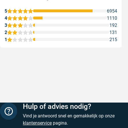
5
6954
4
1110
3
192
2
131
1
215
Snelle levering
Keurig
Snelle levering!
Goed verp
prijs
Geschreven door Nancy K. op 7 augustus 2026
Geschreve
Hulp of advies nodig?
Vind je antwoord snel en gemakkelijk op onze
klantenservice
pagina.