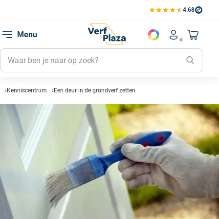
4.68
Bekijk de verfplaza beoord
Mijn be
Menu
Mijn pa
Account men
Naar mi
Mijn kl
Mijn g
Inlogge
Kenniscentrum
Een deur in de grondverf zetten