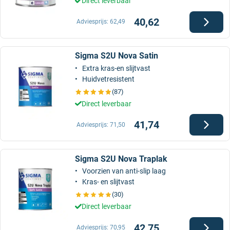
Direct leverbaar
40,62
Adviesprijs:
62,49
Sigma S2U Nova Satin
Extra kras-en slijtvast
Huidvetresistent
(87)
Direct leverbaar
41,74
Adviesprijs:
71,50
Sigma S2U Nova Traplak
Voorzien van anti-slip laag
Kras- en slijtvast
(30)
Direct leverbaar
42,75
Adviesprijs:
70,95