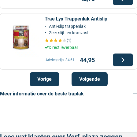
Trae Lyx Trappenlak Antislip
Anti-slip trappenlak
Zeer slijt- en krasvast
(1)
Direct leverbaar
44,95
Adviesprijs:
84,61
Vorige
Volgende
Meer informatie over de beste traplak
Lees wat klanten over Verf-plaza zeggen