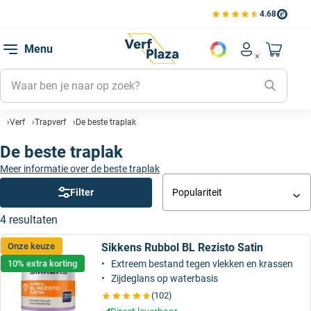
4.68
Bekijk de verfplaza beoord
Mijn be
Menu
Mijn pa
Account men
Naar mi
Mijn kl
Mijn g
Verf
Trapverf
De beste traplak
Inlogge
De beste traplak
Meer informatie over de beste traplak
Filter
Populariteit
4 resultaten
Sikkens Rubbol BL Rezisto Satin
Onze keuze
10% extra korting
Extreem bestand tegen vlekken en krassen
Zijdeglans op waterbasis
(102)