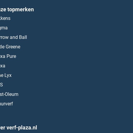
ze topmerken
kkens
gma
rrow and Ball
ttle Greene
exa Pure
exa
ae Lyx
S
st-Oleum
urverf
er verf-plaza.nl