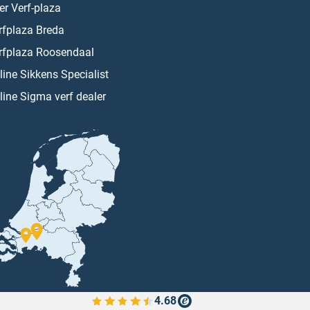
er Verf-plaza
rfplaza Breda
rfplaza Roosendaal
line Sikkens Specialist
line Sigma verf dealer
4.68
Bekijk de verfplaza beoordelingen