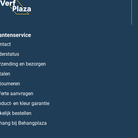
antenservice
ntact
derstatus
rzending en bezorgen
talen
tourneren
ferte aanvragen
oduct- en kleur garantie
kelijk bestellen
hang bij Behangplaza