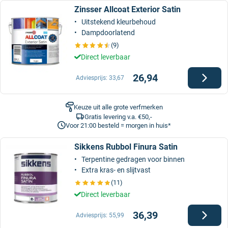
Zinsser Allcoat Exterior Satin
Uitstekend kleurbehoud
Dampdoorlatend
(9)
Direct leverbaar
26,94
Adviesprijs:
33,67
Keuze uit alle grote verfmerken
Gratis levering v.a. €50,-
Voor 21:00 besteld = morgen in huis*
Sikkens Rubbol Finura Satin
Terpentine gedragen voor binnen
Extra kras- en slijtvast
(11)
Direct leverbaar
36,39
Adviesprijs:
55,99