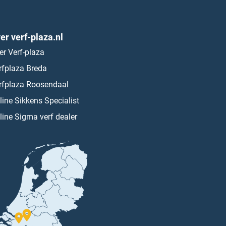
er verf-plaza.nl
er Verf-plaza
rfplaza Breda
rfplaza Roosendaal
line Sikkens Specialist
line Sigma verf dealer