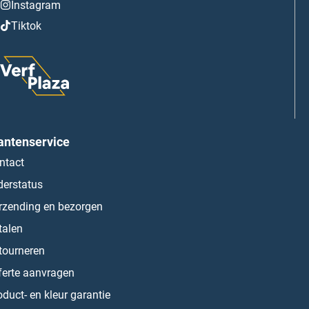
Instagram
Tiktok
antenservice
ntact
derstatus
rzending en bezorgen
talen
tourneren
ferte aanvragen
oduct- en kleur garantie