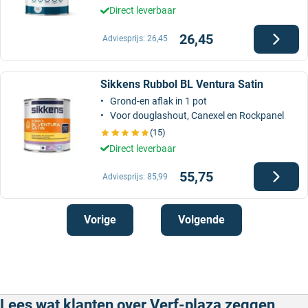
Direct leverbaar
26,45
Adviesprijs:
26,45
Sikkens Rubbol BL Ventura Satin
Grond-en aflak in 1 pot
Voor douglashout, Canexel en Rockpanel
(15)
Direct leverbaar
55,75
Adviesprijs:
85,99
Vorige
Volgende
Lees wat klanten over Verf-plaza zeggen