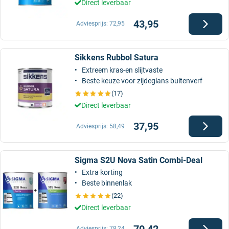
Direct leverbaar
43,95
Adviesprijs:
72,95
Sikkens Rubbol Satura
Extreem kras-en slijtvaste
Beste keuze voor zijdeglans buitenverf
(17)
Direct leverbaar
37,95
Adviesprijs:
58,49
Sigma S2U Nova Satin Combi-Deal
Extra korting
Beste binnenlak
(22)
Direct leverbaar
70,42
Adviesprijs:
78,24