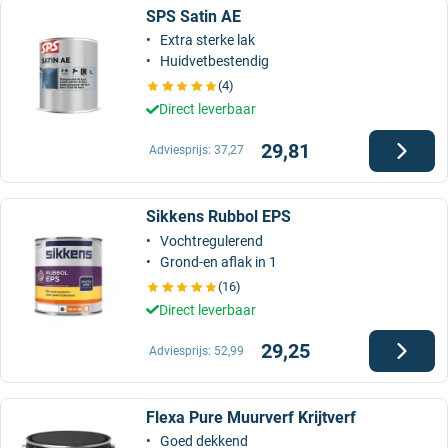
SPS Satin AE
Extra sterke lak
Huidvetbestendig
(4)
Direct leverbaar
29,81
Adviesprijs:
37,27
Sikkens Rubbol EPS
Vochtregulerend
Grond-en aflak in 1
(16)
Direct leverbaar
29,25
Adviesprijs:
52,99
Flexa Pure Muurverf Krijtverf
Goed dekkend