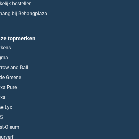
kelijk bestellen
hang bij Behangplaza
ze topmerken
kkens
gma
rrow and Ball
ttle Greene
exa Pure
exa
ae Lyx
S
st-Oleum
urverf