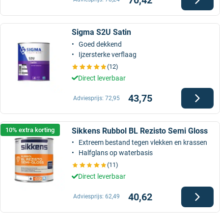
Sigma S2U Satin
Goed dekkend
Ijzersterke verflaag
(12)
Direct leverbaar
43,75
Adviesprijs:
72,95
Sikkens Rubbol BL Rezisto Semi Gloss
10% extra korting
Extreem bestand tegen vlekken en krassen
Halfglans op waterbasis
(11)
Direct leverbaar
40,62
Adviesprijs:
62,49