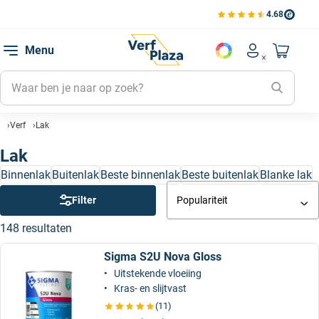
4.68
Bekijk de verfplaza beoord
Mijn be
Menu
Mijn pa
Account men
Naar mi
Mijn kl
Mijn g
Verf
Lak
Inlogge
Lak
Binnenlak
Buitenlak
Beste binnenlak
Beste buitenlak
Blanke lak
Filter
Populariteit
148 resultaten
Sigma S2U Nova Gloss
Uitstekende vloeiing
Kras- en slijtvast
(11)