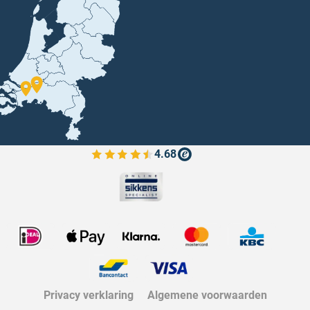
4.68
Bekijk de verfplaza beoordelingen
Privacy verklaring
Algemene voorwaarden