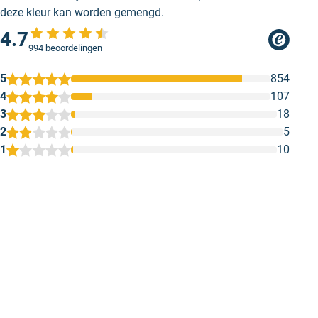
deze kleur kan worden gemengd.
4.7
994 beoordelingen
5
854
4
107
3
18
2
5
1
10
1
2
3
4
5
Marig
Gewoon stree
Kwa Kleur kwam niet overeen met de
Gewoon streep
werkelijke levering
of je een kuns
Iedereen kan 
Geschreven door Bert K. op 26 mei 2026
Geschreven door