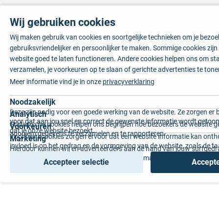
Wij gebruiken cookies
Wij maken gebruik van cookies en soortgelijke technieken om je bezo
gebruiksvriendelijker en persoonlijker te maken. Sommige cookies zij
website goed te laten functioneren. Andere cookies helpen ons om sta
verzamelen, je voorkeuren op te slaan of gerichte advertenties te tone
Meer informatie vind je in onze
privacyverklaring
Noodzakelijk
Deze zijn nodig voor een goede werking van de website. Ze zorgen er 
Analytisch
voor dat aan jou snel en correct de gewenste informatie wordt getoon
Statistische cookies helpen ons begrijpen hoe bezoekers de website g
Voorkeuren
dat je onze website bezoekt.
anoniem gegevens te verzamelen en te rapporteren.
Voorkeurscookies zorgen ervoor dat een website informatie kan onth
Marketing
invloed is op het gedrag en de vormgeving van de website, zoals de t
Hierdoor kunnen wij en adverteerders aan de hand van jouw surfged
voorkeur of de regio waar u woont.
gepersonaliseerde online advertenties en op maat gemaakte content 
Accepteer selectie
Accepte