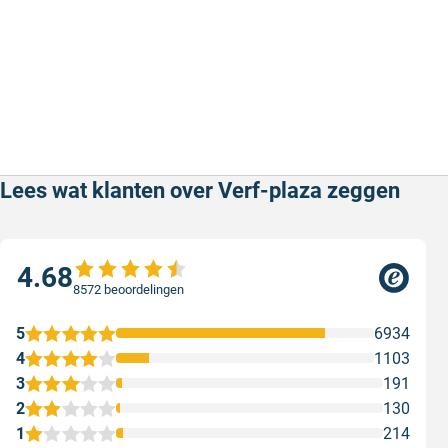
Lees wat klanten over Verf-plaza zeggen
4.68
8572 beoordelingen
5
6934
4
1103
3
191
2
130
1
214