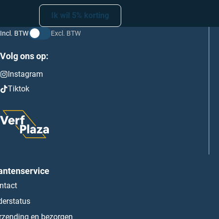
Ik wil 5% korting
Incl. BTW
Excl. BTW
Volg ons op:
Instagram
Tiktok
antenservice
ntact
derstatus
rzending en bezorgen