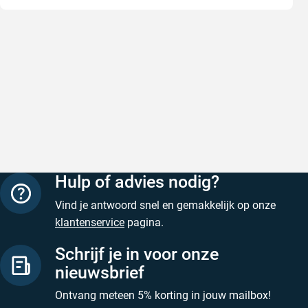
Goede producten, snelle levering en
Goed ver
goede service
Goed verpa
Goede producten, snelle levering en goede
Geschreven
service
Geschreven door M. V. op 5 augustus 2026
Hulp of advies nodig?
Vind je antwoord snel en gemakkelijk op onze
klantenservice
pagina.
Schrijf je in voor onze
nieuwsbrief
Ontvang meteen 5% korting in jouw mailbox!