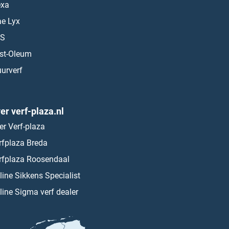
exa
ae Lyx
S
st-Oleum
urverf
er verf-plaza.nl
er Verf-plaza
rfplaza Breda
rfplaza Roosendaal
line Sikkens Specialist
line Sigma verf dealer