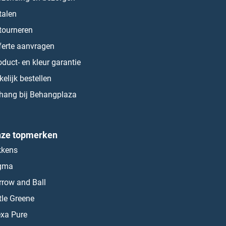
talen
tourneren
ferte aanvragen
oduct- en kleur garantie
kelijk bestellen
hang bij Behangplaza
ze topmerken
kkens
gma
rrow and Ball
ttle Greene
exa Pure