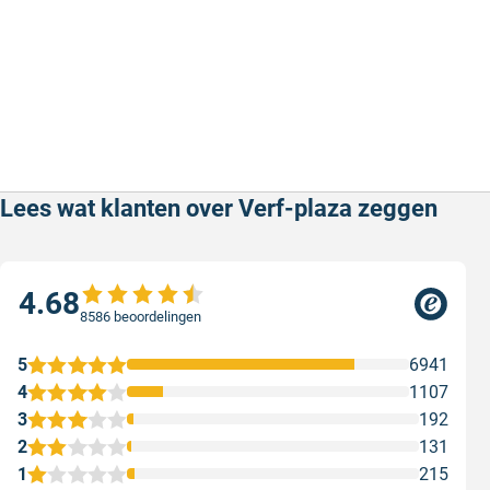
Lees wat klanten over Verf-plaza zeggen
4.68
8586 beoordelingen
5
6941
4
1107
3
192
2
131
1
215