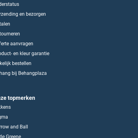
derstatus
rzending en bezorgen
talen
tourneren
ferte aanvragen
oduct- en kleur garantie
kelijk bestellen
hang bij Behangplaza
ze topmerken
kkens
gma
rrow and Ball
ttle Greene