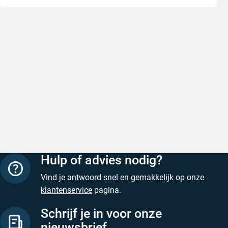
Snel en correct bezorgd
Prima ver
Snel en correct bezorgd
Prima ver
Geschreven door Heleen W. op 6 augustus 2026
Geschreven
Hulp of advies nodig?
Vind je antwoord snel en gemakkelijk op onze
klantenservice
pagina.
Schrijf je in voor onze
nieuwsbrief