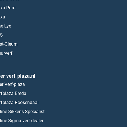
exa Pure
exa
ae Lyx
S
st-Oleum
urverf
er verf-plaza.nl
er Verf-plaza
rfplaza Breda
rfplaza Roosendaal
line Sikkens Specialist
line Sigma verf dealer