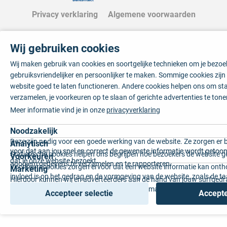
Privacy verklaring
Algemene voorwaarden
Wij gebruiken cookies
Wij maken gebruik van cookies en soortgelijke technieken om je bezo
gebruiksvriendelijker en persoonlijker te maken. Sommige cookies zij
website goed te laten functioneren. Andere cookies helpen ons om sta
verzamelen, je voorkeuren op te slaan of gerichte advertenties te tone
Meer informatie vind je in onze
privacyverklaring
Noodzakelijk
Deze zijn nodig voor een goede werking van de website. Ze zorgen er 
Analytisch
voor dat aan jou snel en correct de gewenste informatie wordt getoon
Statistische cookies helpen ons begrijpen hoe bezoekers de website g
Voorkeuren
dat je onze website bezoekt.
anoniem gegevens te verzamelen en te rapporteren.
Voorkeurscookies zorgen ervoor dat een website informatie kan onth
Marketing
invloed is op het gedrag en de vormgeving van de website, zoals de t
Hierdoor kunnen wij en adverteerders aan de hand van jouw surfged
voorkeur of de regio waar u woont.
gepersonaliseerde online advertenties en op maat gemaakte content 
Accepteer selectie
Accepte