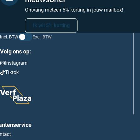
Ontvang meteen 5% korting in jouw mailbox!
Ik wil 5% korting
Incl. BTW
Excl. BTW
Volg ons op:
Instagram
Tiktok
antenservice
ntact