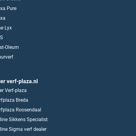
exa Pure
exa
ae Lyx
S
st-Oleum
urverf
er verf-plaza.nl
er Verf-plaza
rfplaza Breda
rfplaza Roosendaal
line Sikkens Specialist
line Sigma verf dealer