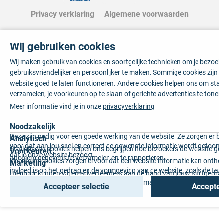
Privacy verklaring
Algemene voorwaarden
Wij gebruiken cookies
Wij maken gebruik van cookies en soortgelijke technieken om je bezo
gebruiksvriendelijker en persoonlijker te maken. Sommige cookies zij
website goed te laten functioneren. Andere cookies helpen ons om sta
verzamelen, je voorkeuren op te slaan of gerichte advertenties te tone
Meer informatie vind je in onze
privacyverklaring
Noodzakelijk
Deze zijn nodig voor een goede werking van de website. Ze zorgen er 
Analytisch
voor dat aan jou snel en correct de gewenste informatie wordt getoon
Statistische cookies helpen ons begrijpen hoe bezoekers de website g
Voorkeuren
dat je onze website bezoekt.
anoniem gegevens te verzamelen en te rapporteren.
Voorkeurscookies zorgen ervoor dat een website informatie kan onth
Marketing
invloed is op het gedrag en de vormgeving van de website, zoals de t
Hierdoor kunnen wij en adverteerders aan de hand van jouw surfged
voorkeur of de regio waar u woont.
gepersonaliseerde online advertenties en op maat gemaakte content 
Accepteer selectie
Accepte