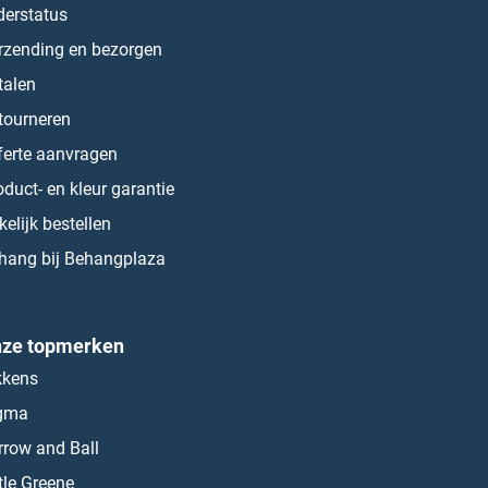
derstatus
rzending en bezorgen
talen
tourneren
ferte aanvragen
oduct- en kleur garantie
kelijk bestellen
hang bij Behangplaza
ze topmerken
kkens
gma
rrow and Ball
ttle Greene