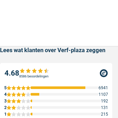
Lees wat klanten over Verf-plaza zeggen
4.68
8586 beoordelingen
5
6941
4
1107
3
192
2
131
1
215