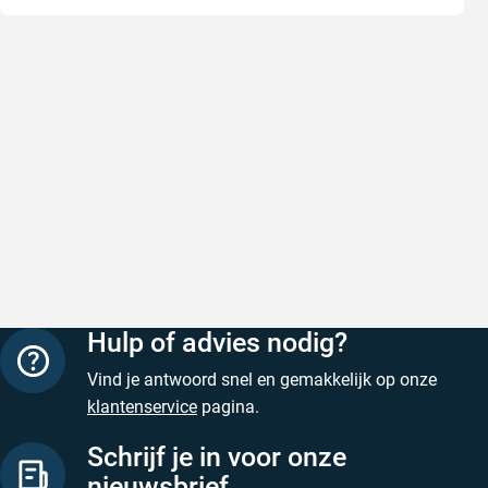
Snel en correct bezorgd
Prima ver
Snel en correct bezorgd
Prima ver
Geschreven door Heleen W. op 6 augustus 2026
Geschreven
Hulp of advies nodig?
Vind je antwoord snel en gemakkelijk op onze
klantenservice
pagina.
Schrijf je in voor onze
nieuwsbrief