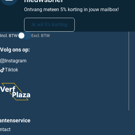
Ontvang meteen 5% korting in jouw mailbox!
Ik wil 5% korting
Incl. BTW
Excl. BTW
Volg ons op:
Instagram
Tiktok
antenservice
ntact