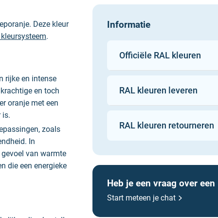
Informatie
eporanje. Deze kleur
 kleursysteem
.
Officiële RAL kleuren
 rijke en intense
RAL kleuren leveren
n krachtige en toch
er oranje met een
 is.
RAL kleuren retourneren
Sikkens
oepassingen, zoals
Sigma
ndheid. In
Wijzonol
n gevoel van warmte
Oolex
en die een energieke
SPS
Heb je een vraag over een
Rust-Oleum
Start meteen je chat
Zinsser
Mathys