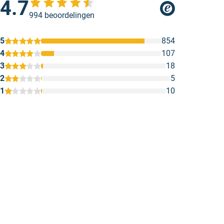
4.7
994 beoordelingen
5
854
4
107
3
18
2
5
1
10