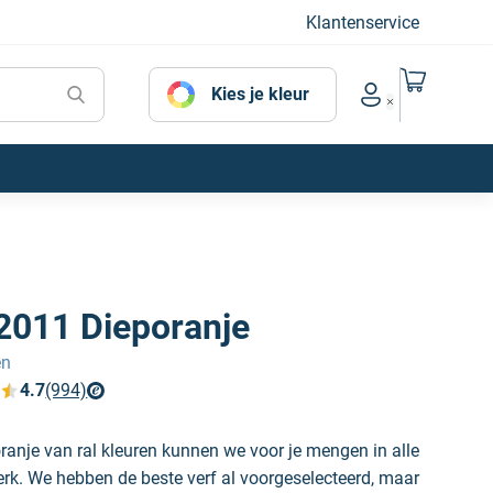
Klantenservice
Naar mijn
Kies je kleur
Account menu
2011 Dieporanje
en
4.7
(994)
verfplaza beoordelingen
anje van ral kleuren kunnen we voor je mengen in alle
erk. We hebben de beste verf al voorgeselecteerd, maar