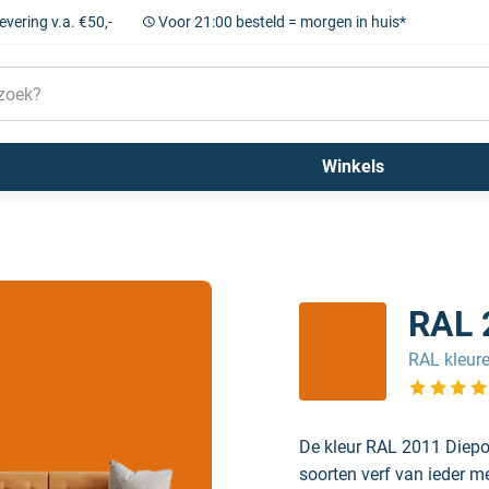
levering v.a. €50,-
Voor 21:00 besteld = morgen in huis*
Sigma
Farrow and Ball
Kleuren
Winkels
RAL 
RAL kleur
Bekijk de 
De kleur RAL 2011 Diepor
soorten verf van ieder m