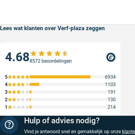
Lees wat klanten over Verf-plaza zeggen
4.68
Goe
8572 beoordelingen
ser
Goe
5
6934
Gesc
4
1103
3
191
2
130
1
214
Hulp of advies nodig?
Vind je antwoord snel en gemakkelijk op onze
klant