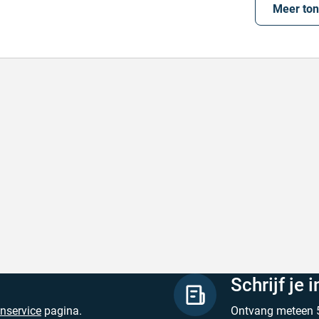
Meer to
de producten, snelle levering en goede
Goed v
vice
Goed ver
de producten, snelle levering en goede service
Geschrev
hreven door M. V. op 5 augustus 2026
Schrijf je 
enservice
pagina.
Ontvang meteen 5