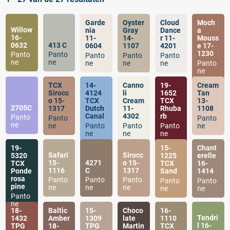
Garde
Oyster
Cloud
Moch
Willow
nia
Gray
Dance
a
16-
11-
14-
r 11-
Mouss
0632
413 C
0604
1107
4201
e 17-
1230
Panto
Panto
Panto
Panto
Panto
ne
ne
ne
ne
ne
Panto
ne
TCX
14-
Canno
19-
Cream
Sirocc
4124
li
1652
Tan
o 15-
TCX
Cream
TCX
13-
2705C
1317
Dutch
11-
Rhuba
1108
Canal
4302
rb
Panto
Panto
Panto
ne
ne
Panto
Panto
Panto
ne
ne
ne
ne
19-
15-
Chant
Safari
Sirocc
5320
1225
erelle
15-
4271
o 15-
TCX
TCX
16-
1116
C
1317
Ponde
Sand
1414
rosa
Panto
Panto
Panto
Panto
Panto
pine
ne
ne
ne
ne
ne
Panto
ne
18-
Baltic
15-
Choco
16-
Tendri
1432
Amber
1309
late
1110
l 16-
TPG
18-
TPG
Martin
TCX