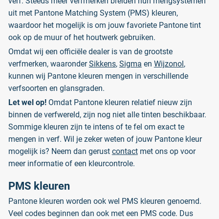
verf. Steeds meer verfmerken breiden hun mengsystemen
uit met Pantone Matching System (PMS) kleuren,
waardoor het mogelijk is om jouw favoriete Pantone tint
ook op de muur of het houtwerk gebruiken.
Omdat wij een officiële dealer is van de grootste
verfmerken, waaronder
Sikkens
,
Sigma
en
Wijzonol
,
kunnen wij Pantone kleuren mengen in verschillende
verfsoorten en glansgraden.
Let wel op!
Omdat Pantone kleuren relatief nieuw zijn
binnen de verfwereld, zijn nog niet alle tinten beschikbaar.
Sommige kleuren zijn te intens of te fel om exact te
mengen in verf. Wil je zeker weten of jouw Pantone kleur
mogelijk is? Neem dan gerust
contact
met ons op voor
meer informatie of een kleurcontrole.
PMS kleuren
Pantone kleuren worden ook wel PMS kleuren genoemd.
Veel codes beginnen dan ook met een PMS code. Dus