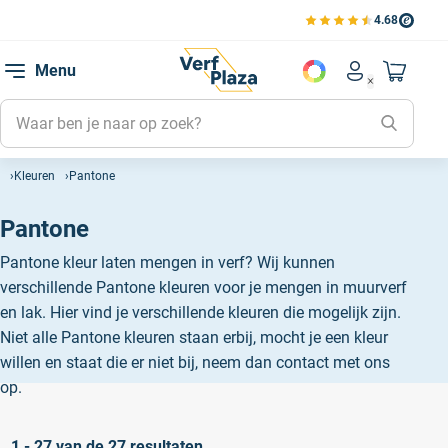
4.68
Bekijk de verfplaza beoord
Mijn be
Menu
Mijn pa
Account men
Naar mi
Mijn kl
Mijn g
Kleuren
Pantone
Inlogge
Pantone
Pantone kleur laten mengen in verf? Wij kunnen
verschillende Pantone kleuren voor je mengen in muurverf
en lak. Hier vind je verschillende kleuren die mogelijk zijn.
Niet alle Pantone kleuren staan erbij, mocht je een kleur
willen en staat die er niet bij, neem dan contact met ons
op.
1 - 27 van de 27 resultaten