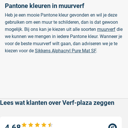
Pantone kleuren in muurverf
Heb je een mooie Pantone kleur gevonden en wil je deze
gebruiken om een muur te schilderen, dan is dat gewoon
mogelijk. Bij ons kan je kiezen uit alle soorten
muurverf
die
we kunnen we mengen in iedere Pantone kleur. Wanneer je
voor de beste muurverf wilt gaan, dan adviseren we je te
kiezen voor de
Sikkens Alphacryl Pure Mat SF
.
Lees wat klanten over Verf-plaza zeggen
4.68