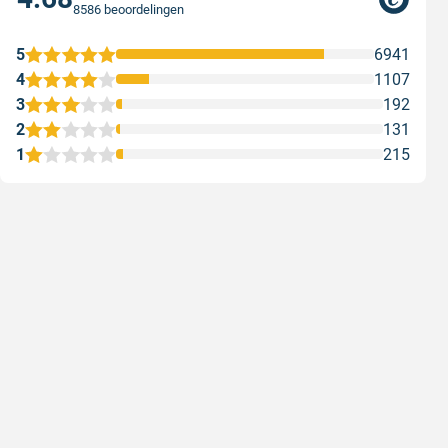
8586 beoordelingen
5
6941
4
1107
3
192
2
131
1
215
Snel en correct bezorgd
Prima ver
Snel en correct bezorgd
Prima ver
Geschreven door Heleen W. op 6 augustus 2026
Geschreven