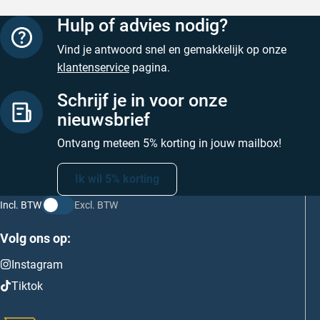
Hulp of advies nodig?
Vind je antwoord snel en gemakkelijk op onze
klantenservice
pagina.
Schrijf je in voor onze
nieuwsbrief
Ontvang meteen 5% korting in jouw mailbox!
Ik wil 5% korting
Incl. BTW
Excl. BTW
Volg ons op:
Instagram
Tiktok