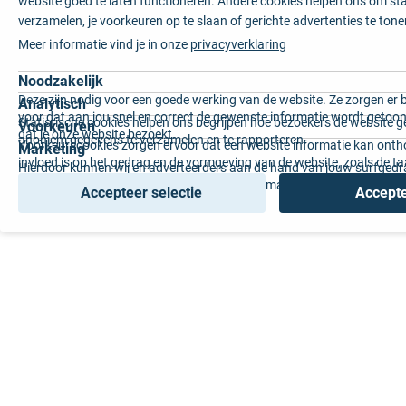
website goed te laten functioneren. Andere cookies helpen ons om sta
verzamelen, je voorkeuren op te slaan of gerichte advertenties te tone
Meer informatie vind je in onze
privacyverklaring
Noodzakelijk
Deze zijn nodig voor een goede werking van de website. Ze zorgen er 
Analytisch
voor dat aan jou snel en correct de gewenste informatie wordt getoon
Statistische cookies helpen ons begrijpen hoe bezoekers de website g
Voorkeuren
dat je onze website bezoekt.
anoniem gegevens te verzamelen en te rapporteren.
Voorkeurscookies zorgen ervoor dat een website informatie kan onth
Marketing
invloed is op het gedrag en de vormgeving van de website, zoals de t
Hierdoor kunnen wij en adverteerders aan de hand van jouw surfged
voorkeur of de regio waar u woont.
gepersonaliseerde online advertenties en op maat gemaakte content 
Accepteer selectie
Accepte