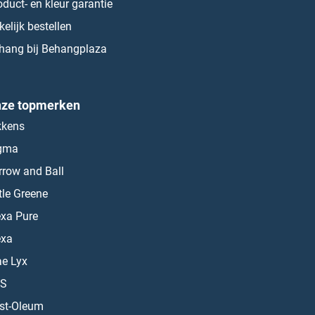
oduct- en kleur garantie
kelijk bestellen
hang bij Behangplaza
ze topmerken
kkens
gma
rrow and Ball
ttle Greene
exa Pure
exa
ae Lyx
S
st-Oleum