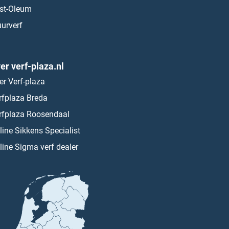
st-Oleum
urverf
er verf-plaza.nl
er Verf-plaza
rfplaza Breda
rfplaza Roosendaal
line Sikkens Specialist
line Sigma verf dealer