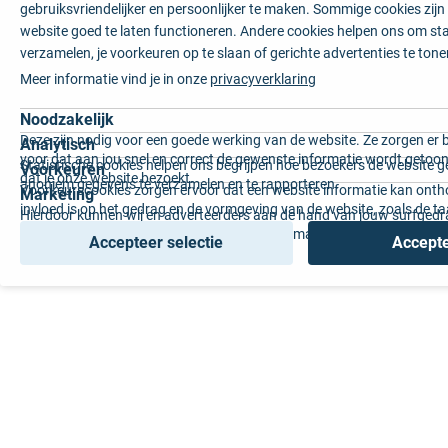
gebruiksvriendelijker en persoonlijker te maken. Sommige cookies zij
website goed te laten functioneren. Andere cookies helpen ons om sta
verzamelen, je voorkeuren op te slaan of gerichte advertenties te tone
Meer informatie vind je in onze
privacyverklaring
Noodzakelijk
Deze zijn nodig voor een goede werking van de website. Ze zorgen er 
Analytisch
voor dat aan jou snel en correct de gewenste informatie wordt getoon
Statistische cookies helpen ons begrijpen hoe bezoekers de website g
Voorkeuren
dat je onze website bezoekt.
anoniem gegevens te verzamelen en te rapporteren.
Voorkeurscookies zorgen ervoor dat een website informatie kan onth
Marketing
invloed is op het gedrag en de vormgeving van de website, zoals de t
Hierdoor kunnen wij en adverteerders aan de hand van jouw surfged
voorkeur of de regio waar u woont.
gepersonaliseerde online advertenties en op maat gemaakte content 
Accepteer selectie
Accepte