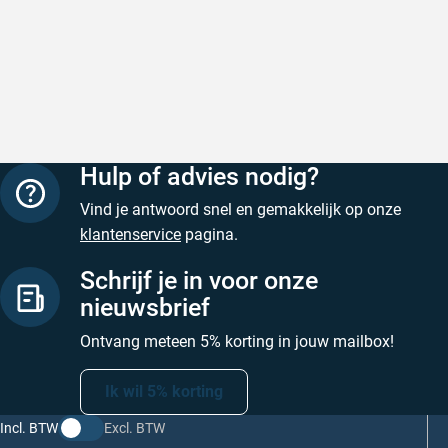
Snelle levering
Met (grat
Snelle levering, prijzen zijn goed. En
Met (grati
duidelijke website
sterren zi
Geschreven door Henri d. op 8 augustus 2026
Geschreven
Hulp of advies nodig?
Vind je antwoord snel en gemakkelijk op onze
klantenservice
pagina.
Schrijf je in voor onze
nieuwsbrief
Ontvang meteen 5% korting in jouw mailbox!
Ik wil 5% korting
Incl. BTW
Excl. BTW