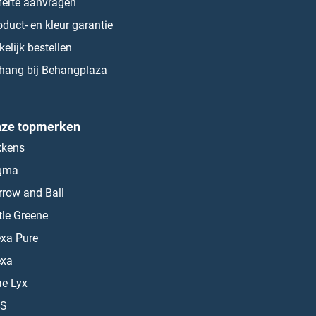
ferte aanvragen
oduct- en kleur garantie
kelijk bestellen
hang bij Behangplaza
ze topmerken
kkens
gma
rrow and Ball
ttle Greene
exa Pure
exa
ae Lyx
S