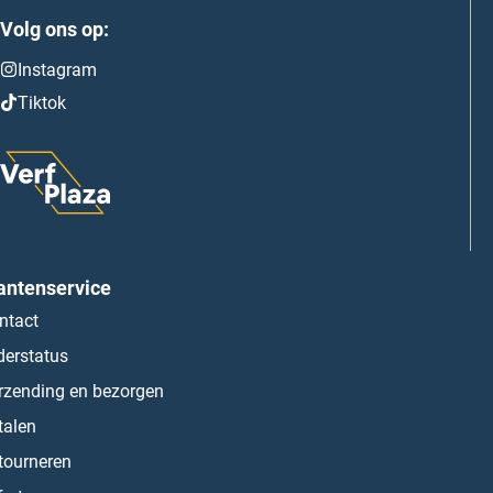
Volg ons op:
Instagram
Tiktok
antenservice
ntact
derstatus
rzending en bezorgen
talen
tourneren