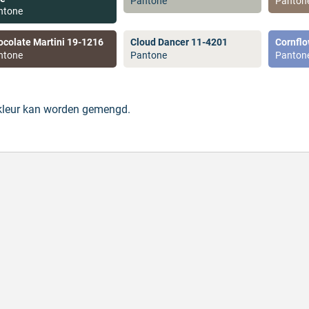
Pantone
Panton
ntone
ocolate Martini 19-1216
Cloud Dancer 11-4201
Cornflo
ntone
Pantone
Panton
 kleur kan worden gemengd.
de producten, snelle levering en goede
Goed v
vice
Goed ver
de producten, snelle levering en goede service
Geschrev
hreven door M. V. op 5 augustus 2026