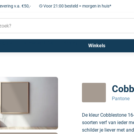
levering v.a. €50,-
Voor 21:00 besteld = morgen in huis*
Sigma
Farrow and Ball
Kleuren
Winkels
Cobb
Pantone
De kleur Cobblestone 16
soorten verf van ieder m
schilder je liever met and