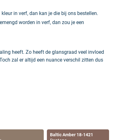
r in verf, dan kan je die bij ons bestellen.
gemengd worden in verf, dan zou je een
raling heeft. Zo heeft de glansgraad veel invloed
ch zal er altijd een nuance verschil zitten dus
s kan je kiezen uit alle soorten
muurverf
die we
Sikkens Alphacryl Pure Mat SF
.
Baltic Amber 18-1421