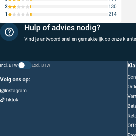
2
130
1
214
Hulp of advies nodig?
Vind je antwoord snel en gemakkelijk op onze
klant
Kla
Incl. BTW
Excl. BTW
Con
Volg ons op:
Ord
Instagram
Ver
Tiktok
Bet
Ret
Off
Prod