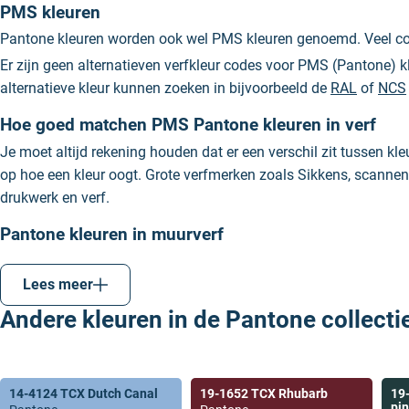
PMS kleuren
Pantone kleuren worden ook wel PMS kleuren genoemd. Veel code
Er zijn geen alternatieven verfkleur codes voor PMS (Pantone) 
alternatieve kleur kunnen zoeken in bijvoorbeeld de
RAL
of
NCS
Hoe goed matchen PMS Pantone kleuren in verf
Je moet altijd rekening houden dat er een verschil zit tussen kl
op hoe een kleur oogt. Grote verfmerken zoals Sikkens, scannen
drukwerk en verf.
Pantone kleuren in muurverf
Heb je een mooie Pantone kleur gevonden en wil je deze gebruike
kunnen we mengen in iedere Pantone kleur. Wanneer je voor de b
Lees meer
Andere kleuren in de Pantone collecti
14-4124 TCX Dutch Canal
19-1652 TCX Rhubarb
19
pi