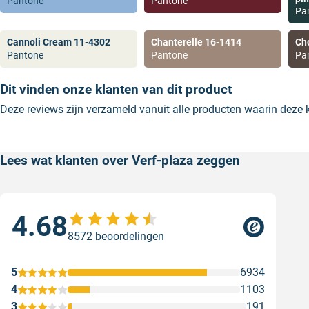
Pantone
Pantone
Pa
Cannoli Cream 11-4302
Chanterelle 16-1414
Ch
Pantone
Pantone
Pa
Dit vinden onze klanten van dit product
Deze reviews zijn verzameld vanuit alle producten waarin deze
Lees wat klanten over Verf-plaza zeggen
4.68
Goe
8572 beoordelingen
ser
Goe
5
6934
Gesc
4
1103
3
191