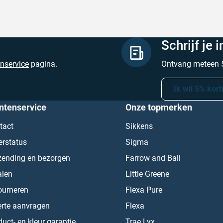
Schrijf je 
enservice
pagina.
Ontvang meteen 5
Ik wil 5% kort
ntenservice
Onze topmerken
tact
Sikkens
erstatus
Sigma
zending en bezorgen
Farrow and Ball
alen
Little Greene
ourneren
Flexa Pure
erte aanvragen
Flexa
uct- en kleur garantie
Trae Lyx