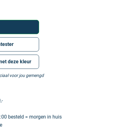
tester
met deze kleur
eciaal voor jou gemengd
,-
00 besteld = morgen in huis
e