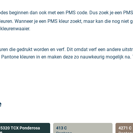
s beginnen dan ook met een PMS code. Dus zoek je een PMS kleu
kleuren. Wanneer je een PMS kleur zoekt, maar kan die nog niet 
kleurenwaaier.
euren die gedrukt worden en verf. Dit omdat verf een andere uitst
 Pantone kleuren in en maken deze zo nauwkeurig mogelijk na. To
n om een muur te schilderen, dan is dat gewoon mogelijk. Bij on
este muurverf wilt gaan, dan adviseren we je te kiezen voor de
e
-5320 TCX Ponderosa
413 C
4271 C
ne