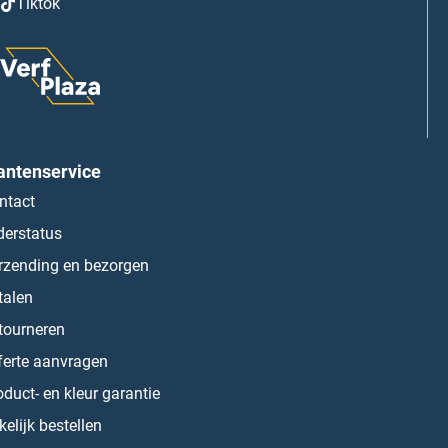
Tiktok
antenservice
ntact
derstatus
rzending en bezorgen
talen
tourneren
ferte aanvragen
oduct- en kleur garantie
kelijk bestellen