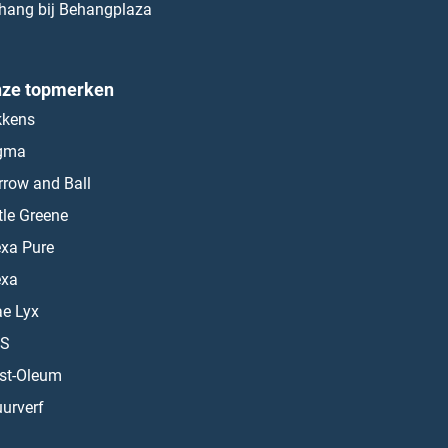
hang bij Behangplaza
ze topmerken
kkens
gma
rrow and Ball
ttle Greene
exa Pure
exa
ae Lyx
S
st-Oleum
urverf