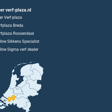
er verf-plaza.nl
er Verf-plaza
rfplaza Breda
rfplaza Roosendaal
line Sikkens Specialist
line Sigma verf dealer