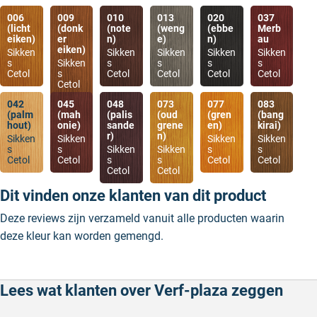
006
009
010
013
020
037
(licht
(donk
(note
(weng
(ebbe
Merb
eiken)
er
n)
e)
n)
au
eiken)
Sikken
Sikken
Sikken
Sikken
Sikken
s
Sikken
s
s
s
s
Cetol
s
Cetol
Cetol
Cetol
Cetol
Cetol
042
045
048
073
077
083
(palm
(mah
(palis
(oud
(gren
(bang
hout)
onie)
sande
grene
en)
kirai)
r)
n)
Sikken
Sikken
Sikken
Sikken
s
s
Sikken
Sikken
s
s
Cetol
Cetol
s
s
Cetol
Cetol
Cetol
Cetol
Dit vinden onze klanten van dit product
Deze reviews zijn verzameld vanuit alle producten waarin
deze kleur kan worden gemengd.
Lees wat klanten over Verf-plaza zeggen