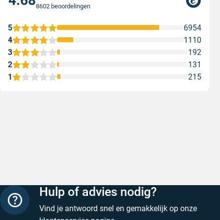
4.68
8602 beoordelingen
5
6954
4
1110
3
192
2
131
1
215
Snelle levering
Keurig
Snelle levering!
Goed verp
prijs
Geschreven door Nancy K. op 7 augustus 2026
Geschreve
Hulp of advies nodig?
Vind je antwoord snel en gemakkelijk op onze