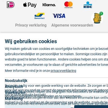
1
Privacy verklaring
Algemene voorwaarden
Wij gebruiken cookies
Wij maken gebruik van cookies en soortgelijke technieken om je bezo
gebruiksvriendelijker en persoonlijker te maken. Sommige cookies zij
website goed te laten functioneren. Andere cookies helpen ons om sta
verzamelen, je voorkeuren op te slaan of gerichte advertenties te tone
Meer informatie vind je in onze
privacyverklaring
Noodzakelijk
Deze zijn nodig voor een goede werking van de website. Ze zorgen er 
Analytisch
voor dat aan jou snel en correct de gewenste informatie wordt getoon
Statistische cookies helpen ons begrijpen hoe bezoekers de website g
Voorkeuren
dat je onze website bezoekt.
anoniem gegevens te verzamelen en te rapporteren.
Voorkeurscookies zorgen ervoor dat een website informatie kan onth
Marketing
invloed is op het gedrag en de vormgeving van de website, zoals de t
Hierdoor kunnen wij en adverteerders aan de hand van jouw surfged
voorkeur of de regio waar u woont.