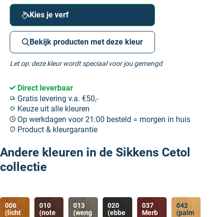
Kies je verf
Bekijk producten met deze kleur
Let op: deze kleur wordt speciaal voor jou gemengd
Direct leverbaar
Gratis levering v.a. €50,-
Keuze uit alle kleuren
Op werkdagen voor 21:00 besteld = morgen in huis
Product & kleurgarantie
Andere kleuren in de Sikkens Cetol
collectie
006
010
013
020
037
042
(licht
(note
(weng
(ebbe
Merb
(palm