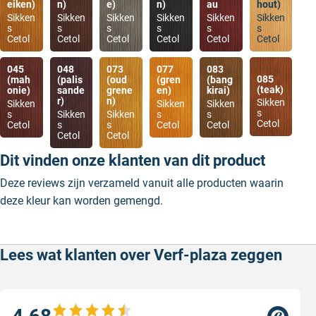
eiken)
n)
e)
n)
au
hout)
Sikken
Sikken
Sikken
Sikken
Sikken
Sikken
s
s
s
s
s
s
Cetol
Cetol
Cetol
Cetol
Cetol
Cetol
045
048
073
077
083
085
(mah
(palis
(oud
(gren
(bang
(teak)
onie)
sande
grene
en)
kirai)
r)
n)
Sikken
Sikken
Sikken
Sikken
s
s
Sikken
Sikken
s
s
Cetol
Cetol
s
s
Cetol
Cetol
Cetol
Cetol
Dit vinden onze klanten van dit product
Deze reviews zijn verzameld vanuit alle producten waarin
deze kleur kan worden gemengd.
Lees wat klanten over Verf-plaza zeggen