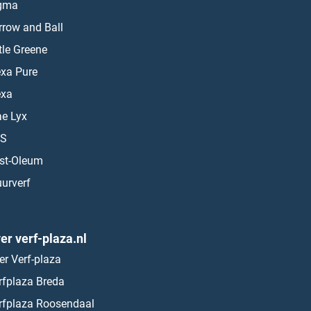
gma
rrow and Ball
ttle Greene
exa Pure
exa
ae Lyx
S
st-Oleum
urverf
er verf-plaza.nl
er Verf-plaza
rfplaza Breda
rfplaza Roosendaal