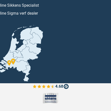
line Sikkens Specialist
line Sigma verf dealer
4.68
Bekijk de verfplaza beoordelingen