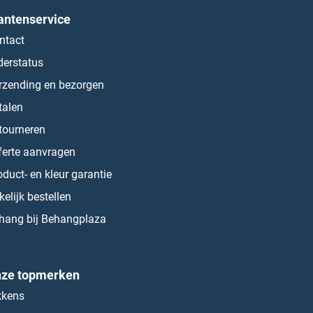
antenservice
ntact
derstatus
rzending en bezorgen
talen
tourneren
ferte aanvragen
oduct- en kleur garantie
kelijk bestellen
hang bij Behangplaza
ze topmerken
kkens