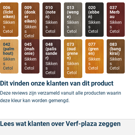
006
009
010
013
020
037
(licht
(donk
(note
(weng
(ebbe
Merb
eiken)
er
n)
e)
n)
au
eiken)
Sikken
Sikken
Sikken
Sikken
Sikken
s
Sikken
s
s
s
s
Cetol
s
Cetol
Cetol
Cetol
Cetol
Cetol
042
045
048
073
077
083
(palm
(mah
(palis
(oud
(gren
(bang
hout)
onie)
sande
grene
en)
kirai)
r)
n)
Sikken
Sikken
Sikken
Sikken
s
s
Sikken
Sikken
s
s
Cetol
Cetol
s
s
Cetol
Cetol
Cetol
Cetol
Dit vinden onze klanten van dit product
Deze reviews zijn verzameld vanuit alle producten waarin
deze kleur kan worden gemengd.
Lees wat klanten over Verf-plaza zeggen