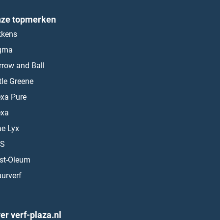
ze topmerken
kkens
gma
rrow and Ball
ttle Greene
exa Pure
exa
ae Lyx
S
st-Oleum
urverf
er verf-plaza.nl