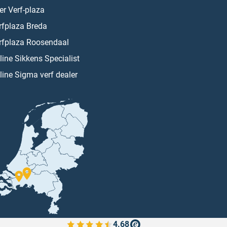
er Verf-plaza
rfplaza Breda
rfplaza Roosendaal
line Sikkens Specialist
line Sigma verf dealer
4.68