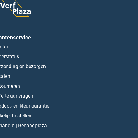
antenservice
ntact
derstatus
rzending en bezorgen
talen
tourneren
ferte aanvragen
oduct- en kleur garantie
kelijk bestellen
hang bij Behangplaza