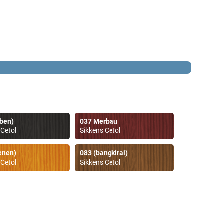
ben)
037 Merbau
 Cetol
Sikkens Cetol
enen)
083 (bangkirai)
 Cetol
Sikkens Cetol