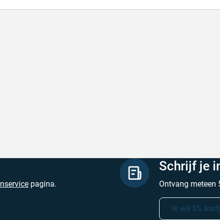
lle levering
Keurig
le levering!
Goed verpakt, sne
chreven door Nancy K. op 7 augustus 2026
Geschreven door O
Schrijf je 
enservice
pagina.
Ontvang meteen 5
Ik wil 5% kort