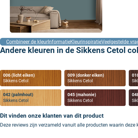
Combineer de kleur
Informatie
Kleurinspiratie
Veelgestelde vra
Andere kleuren in de Sikkens Cetol col
006 (licht eiken)
009 (donker eiken)
01
Sikkens Cetol
Sikkens Cetol
Sik
042 (palmhout)
045 (mahonie)
04
Sikkens Cetol
Sikkens Cetol
Sik
Dit vinden onze klanten van dit product
Deze reviews zijn verzameld vanuit alle producten waarin deze