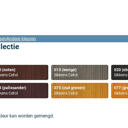
gen
Andere kleuren
lectie
0 (noten)
013 (wenge)
020 (eb
kens Cetol
Sikkens Cetol
Sikkens
8 (palissander)
073 (oud grenen)
077 (gr
kens Cetol
Sikkens Cetol
Sikkens
 kleur kan worden gemengd.