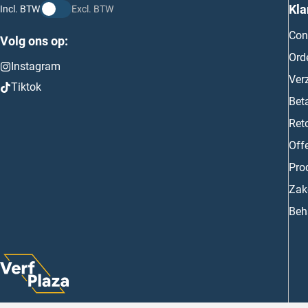
Kla
Incl. BTW
Excl. BTW
Con
Volg ons op:
Ord
Instagram
Ver
Tiktok
Bet
Ret
Off
Prod
Zake
Beh