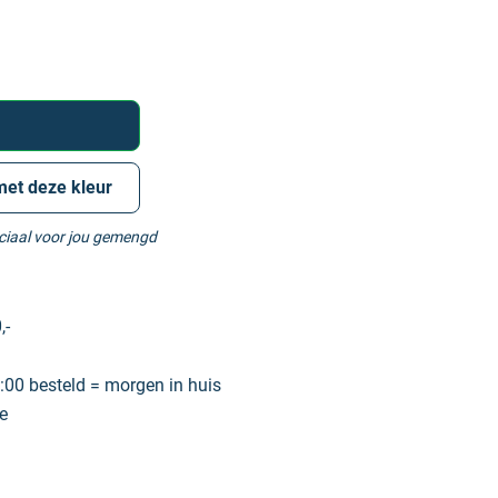
met deze kleur
eciaal voor jou gemengd
,-
00 besteld = morgen in huis
e