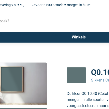
levering v.a. €50,-
Voor 21:00 besteld = morgen in huis*
Sigma
Farrow and Ball
Kleuren
Winkels
lassic)
Q0.10
Sikkens Ce
De kleur Q0.10.40 (Cetol
mengen in alle soorten v
voorgeselecteerd, maar sc