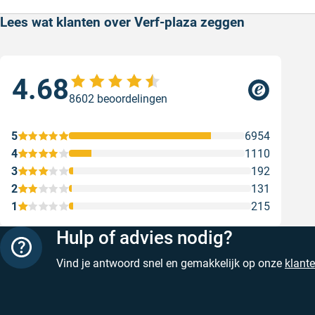
Lees wat klanten over Verf-plaza zeggen
4.68
Sne
8602 beoordelingen
Snel
Ges
5
6954
4
1110
3
192
2
131
1
215
Hulp of advies nodig?
Vind je antwoord snel en gemakkelijk op onze
klant