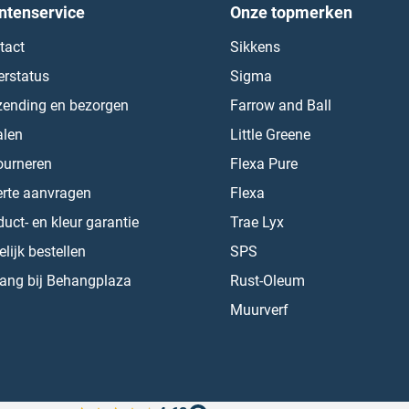
ntenservice
Onze topmerken
tact
Sikkens
erstatus
Sigma
zending en bezorgen
Farrow and Ball
alen
Little Greene
ourneren
Flexa Pure
erte aanvragen
Flexa
uct- en kleur garantie
Trae Lyx
lijk bestellen
SPS
ang bij Behangplaza
Rust-Oleum
Muurverf