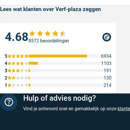
Lees wat klanten over Verf-plaza zeggen
4.68
Goe
8572 beoordelingen
ser
Goe
5
6934
Gesc
4
1103
3
191
2
130
1
214
Hulp of advies nodig?
Vind je antwoord snel en gemakkelijk op onze
klant