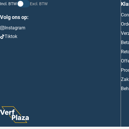
Kla
Incl. BTW
Excl. BTW
Con
Volg ons op:
Ord
Instagram
Ver
Tiktok
Bet
Ret
Off
Prod
Zake
Beh