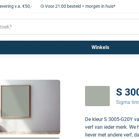
levering v.a. €50,-
Voor 21:00 besteld = morgen in huis*
Sigma
Farrow and Ball
Kleuren
Winkels
S 30
Sigma tint
De kleur S 3005-G20Y va
verf van ieder merk. We 
liever met andere verf, d