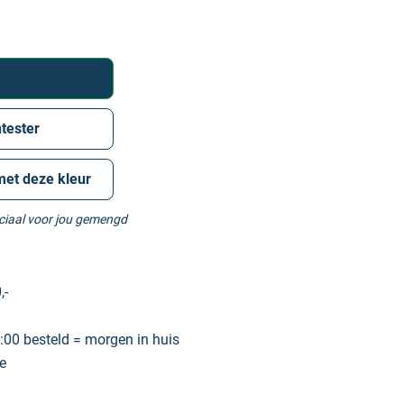
tester
met deze kleur
eciaal voor jou gemengd
,-
00 besteld = morgen in huis
e