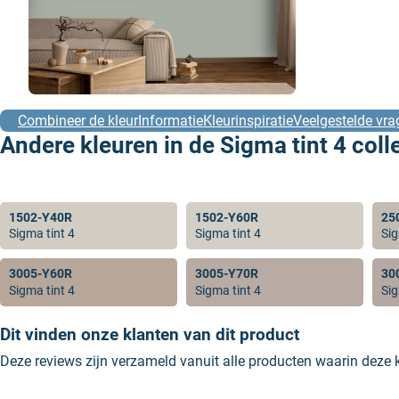
Combineer de kleur
Informatie
Kleurinspiratie
Veelgestelde vra
Andere kleuren in de Sigma tint 4 coll
1502-Y40R
1502-Y60R
25
Sigma tint 4
Sigma tint 4
Sig
3005-Y60R
3005-Y70R
30
Sigma tint 4
Sigma tint 4
Sig
Dit vinden onze klanten van dit product
Deze reviews zijn verzameld vanuit alle producten waarin deze