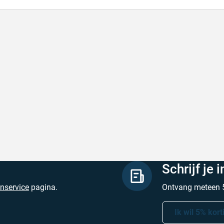
de producten, snelle levering en goede
Goed v
vice
Goed ver
de producten, snelle levering en goede service
Geschrev
hreven door M. V. op 5 augustus 2026
Schrijf je 
enservice
pagina.
Ontvang meteen 5
Ik wil 5% kort