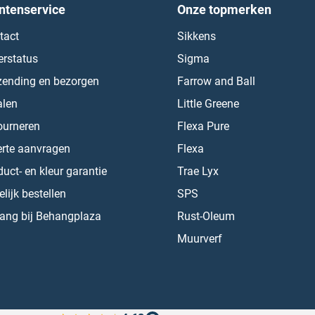
ntenservice
Onze topmerken
tact
Sikkens
erstatus
Sigma
zending en bezorgen
Farrow and Ball
alen
Little Greene
ourneren
Flexa Pure
erte aanvragen
Flexa
uct- en kleur garantie
Trae Lyx
lijk bestellen
SPS
ang bij Behangplaza
Rust-Oleum
Muurverf