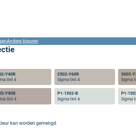
gen
Andere kleuren
ectie
02-Y40R
2502-Y60R
3005-Y
ma tint 4
Sigma tint 4
Sigma ti
05-Y90R
P1-1502-B
P1-150
ma tint 4
Sigma tint 4
Sigma ti
 kleur kan worden gemengd.