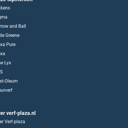
kkens
gma
rrow and Ball
ttle Greene
exa Pure
exa
ae Lyx
S
st-Oleum
urverf
er verf-plaza.nl
er Verf-plaza