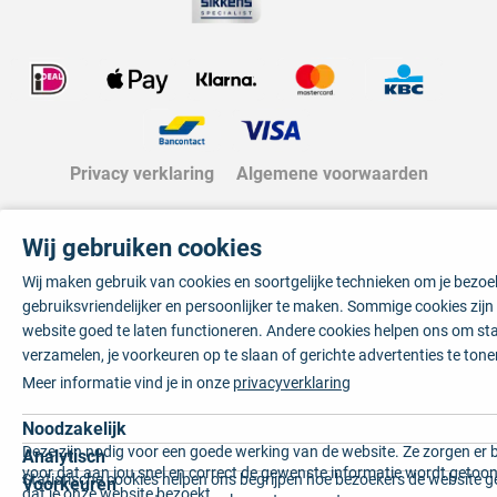
Privacy verklaring
Algemene voorwaarden
Wij gebruiken cookies
Wij maken gebruik van cookies en soortgelijke technieken om je bezo
gebruiksvriendelijker en persoonlijker te maken. Sommige cookies zij
website goed te laten functioneren. Andere cookies helpen ons om sta
verzamelen, je voorkeuren op te slaan of gerichte advertenties te tone
Meer informatie vind je in onze
privacyverklaring
Noodzakelijk
Deze zijn nodig voor een goede werking van de website. Ze zorgen er 
Analytisch
voor dat aan jou snel en correct de gewenste informatie wordt getoon
Statistische cookies helpen ons begrijpen hoe bezoekers de website g
Voorkeuren
dat je onze website bezoekt.