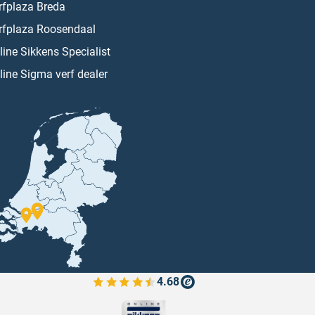
rfplaza Breda
rfplaza Roosendaal
line Sikkens Specialist
line Sigma verf dealer
4.68
Bekijk de verfplaza beoordelingen