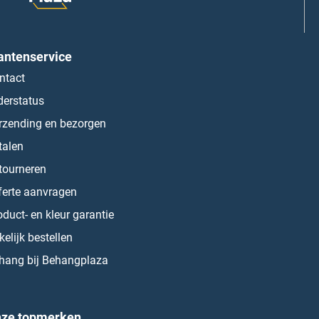
antenservice
ntact
derstatus
rzending en bezorgen
talen
tourneren
ferte aanvragen
oduct- en kleur garantie
kelijk bestellen
hang bij Behangplaza
ze topmerken