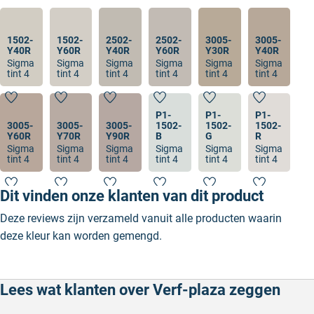
1502-
1502-
2502-
2502-
3005-
3005-
Y40R
Y60R
Y40R
Y60R
Y30R
Y40R
Sigma
Sigma
Sigma
Sigma
Sigma
Sigma
tint 4
tint 4
tint 4
tint 4
tint 4
tint 4
P1-
P1-
P1-
3005-
3005-
3005-
1502-
1502-
1502-
Y60R
Y70R
Y90R
B
G
R
Sigma
Sigma
Sigma
Sigma
Sigma
Sigma
tint 4
tint 4
tint 4
tint 4
tint 4
tint 4
Dit vinden onze klanten van dit product
Deze reviews zijn verzameld vanuit alle producten waarin
deze kleur kan worden gemengd.
Lees wat klanten over Verf-plaza zeggen