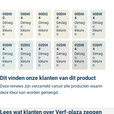
00DI0
00DI0
00DI2
00DI4
00DI6
00DI8
0
4
4
4
4
4
Dimag
Dimag
Dimag
Dimag
Dimag
Dimag
o
o
o
o
o
o
kleure
kleure
kleure
kleure
kleure
kleure
n
n
n
n
n
n
02DI0
02DI2
02DI4
02DI6
02DI8
02DI9
4
4
4
4
4
4
Dimag
Dimag
Dimag
Dimag
Dimag
Dimag
o
o
o
o
o
o
kleure
kleure
kleure
kleure
kleure
kleure
n
n
n
n
n
n
Dit vinden onze klanten van dit product
Deze reviews zijn verzameld vanuit alle producten waarin
deze kleur kan worden gemengd.
Lees wat klanten over Verf-plaza zeggen