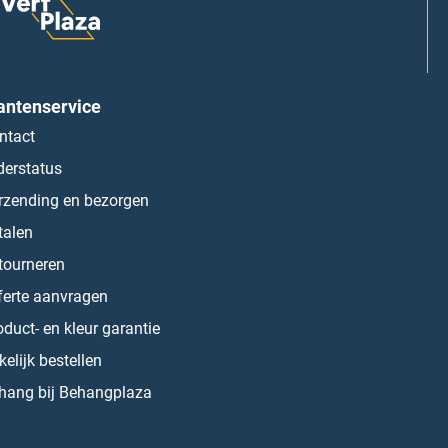
antenservice
ntact
derstatus
rzending en bezorgen
talen
tourneren
ferte aanvragen
oduct- en kleur garantie
kelijk bestellen
hang bij Behangplaza