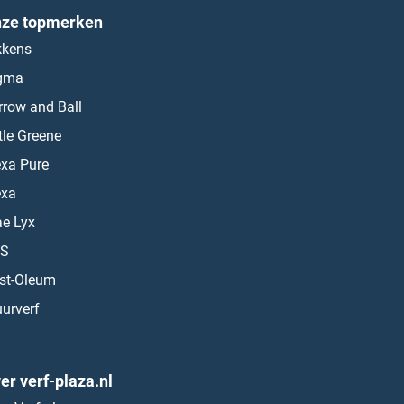
ze topmerken
kkens
gma
rrow and Ball
ttle Greene
exa Pure
exa
ae Lyx
S
st-Oleum
urverf
er verf-plaza.nl