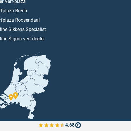
er Verf-plaza
rfplaza Breda
rfplaza Roosendaal
line Sikkens Specialist
line Sigma verf dealer
4.68
Bekijk de verfplaza beoordelingen