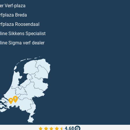
er Verf-plaza
rfplaza Breda
rfplaza Roosendaal
line Sikkens Specialist
line Sigma verf dealer
4.68