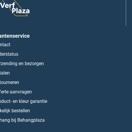
antenservice
ntact
derstatus
rzending en bezorgen
talen
tourneren
ferte aanvragen
oduct- en kleur garantie
kelijk bestellen
hang bij Behangplaza