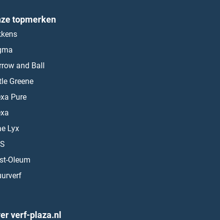
ze topmerken
kkens
gma
rrow and Ball
ttle Greene
exa Pure
exa
ae Lyx
S
st-Oleum
urverf
er verf-plaza.nl