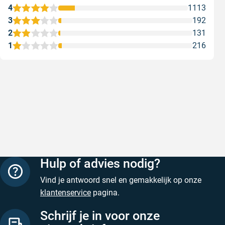
4
1113
3
192
2
131
1
216
Snelle levering
Met (grat
Snelle levering, prijzen zijn goed. En
Met (grati
duidelijke website
sterren zi
Geschreven door Henri d. op 8 augustus 2026
Geschreven
Hulp of advies nodig?
Vind je antwoord snel en gemakkelijk op onze
klantenservice
pagina.
Schrijf je in voor onze