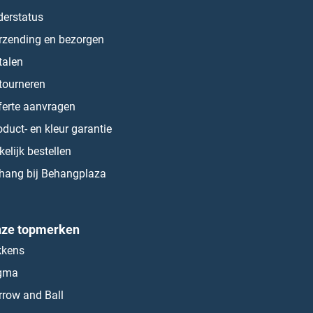
derstatus
rzending en bezorgen
talen
tourneren
ferte aanvragen
oduct- en kleur garantie
kelijk bestellen
hang bij Behangplaza
ze topmerken
kkens
gma
rrow and Ball