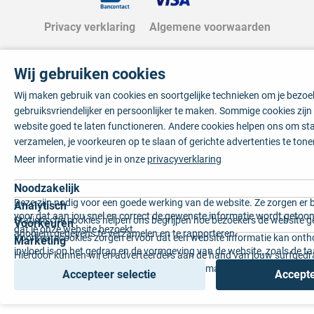
Privacy verklaring
Algemene voorwaarden
Wij gebruiken cookies
Wij maken gebruik van cookies en soortgelijke technieken om je bezo
gebruiksvriendelijker en persoonlijker te maken. Sommige cookies zij
website goed te laten functioneren. Andere cookies helpen ons om sta
verzamelen, je voorkeuren op te slaan of gerichte advertenties te tone
Meer informatie vind je in onze
privacyverklaring
Noodzakelijk
Deze zijn nodig voor een goede werking van de website. Ze zorgen er 
Analytisch
voor dat aan jou snel en correct de gewenste informatie wordt getoon
Statistische cookies helpen ons begrijpen hoe bezoekers de website g
Voorkeuren
dat je onze website bezoekt.
anoniem gegevens te verzamelen en te rapporteren.
Voorkeurscookies zorgen ervoor dat een website informatie kan onth
Marketing
invloed is op het gedrag en de vormgeving van de website, zoals de t
Hierdoor kunnen wij en adverteerders aan de hand van jouw surfged
voorkeur of de regio waar u woont.
gepersonaliseerde online advertenties en op maat gemaakte content 
Accepteer selectie
Accepte