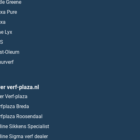
ttle Greene
exa Pure
exa
ae Lyx
S
st-Oleum
urverf
er verf-plaza.nl
er Verf-plaza
rfplaza Breda
rfplaza Roosendaal
line Sikkens Specialist
line Sigma verf dealer