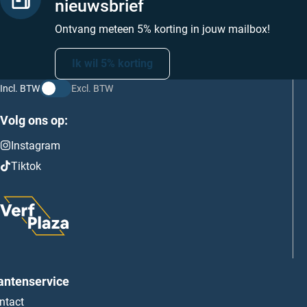
nieuwsbrief
Ontvang meteen 5% korting in jouw mailbox!
Ik wil 5% korting
Incl. BTW
Excl. BTW
Volg ons op:
Instagram
Tiktok
antenservice
ntact