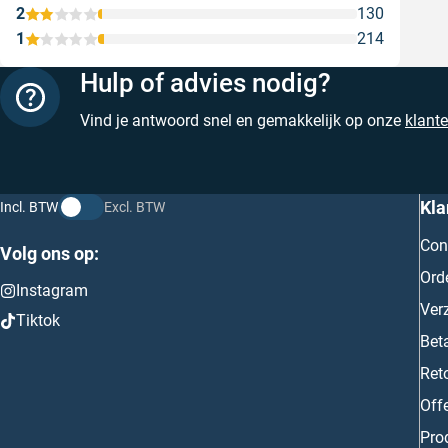
2
130
1
214
Hulp of advies nodig?
Vind je antwoord snel en gemakkelijk op onze
klant
Kla
Incl. BTW
Excl. BTW
Con
Volg ons op:
Ord
Instagram
Ver
Tiktok
Bet
Ret
Off
Prod