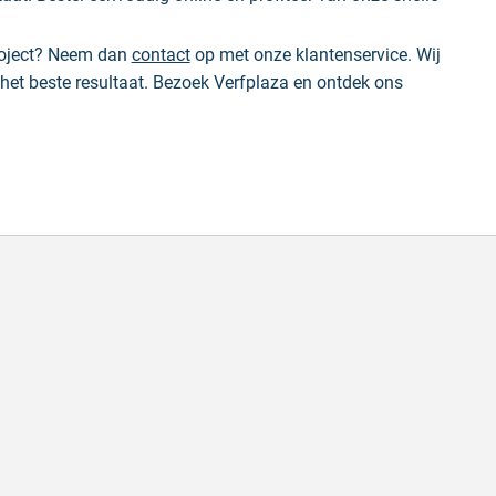
project? Neem dan
contact
op met onze klantenservice. Wij
 het beste resultaat. Bezoek Verfplaza en ontdek ons
erpakt
Snel bezorgd
pakt, snel geleverd en nette prijs!
Snel bezorgd, prima 
en door Rob T. op 5 augustus 2026
Geschreven door Theo v