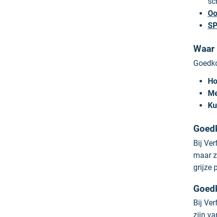
sc
Oo
SP
Waar 
Goedko
Ho
Me
Ku
Goedk
Bij Ver
maar zo
grijze 
Goedk
Bij Ve
zijn va