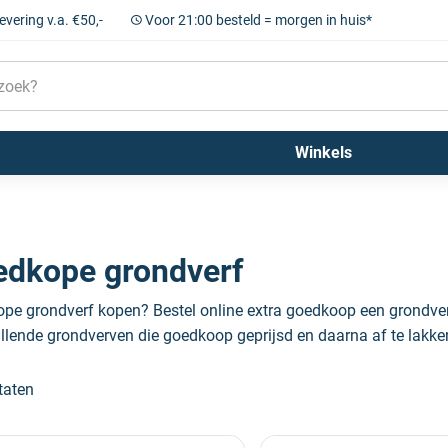
levering v.a. €50,-
Voor 21:00 besteld = morgen in huis*
Sigma
Farrow and Ball
Kleuren
Winkels
dkope grondverf
pe grondverf kopen? Bestel online extra goedkoop een grondver
illende grondverven die goedkoop geprijsd en daarna af te lakken
taten