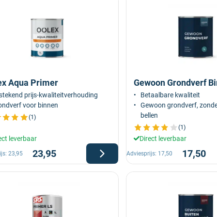
ex Aqua Primer
Gewoon Grondverf B
stekend prijs-kwaliteitverhouding
Betaalbare kwaliteit
ondverf voor binnen
Gewoon grondverf, zonder
bellen
(1)
(1)
ect leverbaar
Direct leverbaar
23,95
17,50
ijs:
23,95
Adviesprijs:
17,50