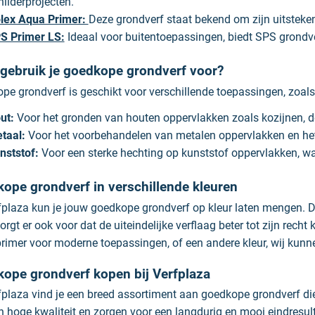
hilderprojecten.
lex Aqua Primer:
Deze grondverf staat bekend om zijn uitsteken
S Primer LS:
Ideaal voor buitentoepassingen, biedt SPS grondve
gebruik je goedkope grondverf voor?
pe grondverf is geschikt voor verschillende toepassingen, zoals
ut:
Voor het gronden van houten oppervlakken zoals kozijnen, 
taal:
Voor het voorbehandelen van metalen oppervlakken en he
nststof:
Voor een sterke hechting op kunststof oppervlakken, waa
ope grondverf in verschillende kleuren
fplaza kun je jouw goedkope grondverf op kleur laten mengen. Di
rgt er ook voor dat de uiteindelijke verflaag beter tot zijn recht 
primer voor moderne toepassingen, of een andere kleur, wij kunne
ope grondverf kopen bij Verfplaza
rfplaza vind je een breed assortiment aan goedkope grondverf die
n hoge kwaliteit en zorgen voor een langdurig en mooi eindresult