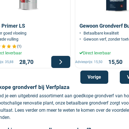
 Primer LS
Gewoon Grondverf Bu
r goed vloeiing
Betaalbare kwaliteit
de vulling
Gewoon verf, zonder toete
(1)
ect leverbaar
Direct leverbaar
28,70
15,50
ijs:
35,88
Adviesprijs:
15,50
Vorige
ope grondverf bij Verfplaza
nd je een uitgebreid assortiment aan goedkope grondverf van hoge 
ootschalige renovatie plant, onze betaalbare grondverf zorgt vo
sultaat. Lees verder om meer te weten te komen over de voordel
inden.