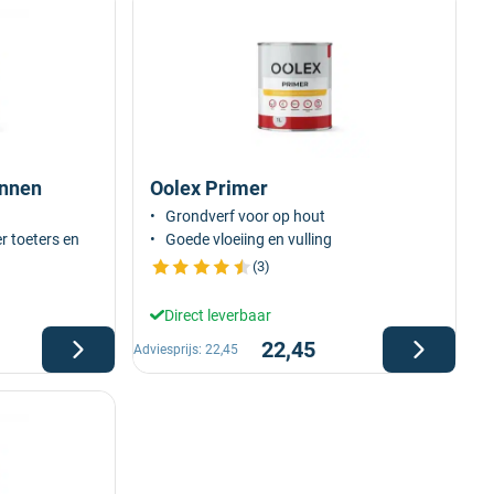
innen
Oolex Primer
Grondverf voor op hout
 toeters en
Goede vloeiing en vulling
(3)
Direct leverbaar
22,45
Adviesprijs:
22,45