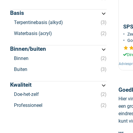
Basis
Terpentinebasis (alkyd)
3
SPS
Waterbasis (acryl)
2
Zee
Goe
Binnen/buiten
Dir
Binnen
2
Adviespr
Buiten
3
Kwaliteit
Goedk
Doe-het-zelf
2
Hier vi
Professioneel
2
een gr
eindre
kunt v