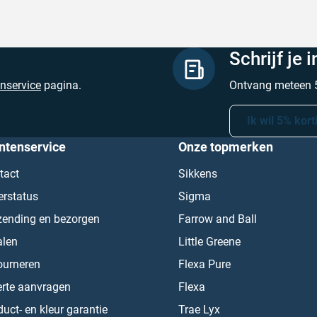
Schrijf je 
enservice
pagina.
Ontvang meteen 5
Ik wil 5% kort
ntenservice
Onze topmerken
tact
Sikkens
erstatus
Sigma
zending en bezorgen
Farrow and Ball
alen
Little Greene
ourneren
Flexa Pure
erte aanvragen
Flexa
uct- en kleur garantie
Trae Lyx