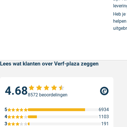
leveri
Heb je
helpen 
uitgeb
Lees wat klanten over Verf-plaza zeggen
4.68
Goe
8572 beoordelingen
ser
Goe
5
6934
Gesc
4
1103
3
191