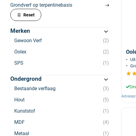
Grondverf op terpentinebasis
Reset
Merken
Gewoon Verf
2
Ool
Oolex
2
Uit
SPS
1
Gr
Ondergrond
Dir
Bestaande verflaag
3
Adviespr
Hout
5
Kunststof
1
MDF
4
Metaal
1