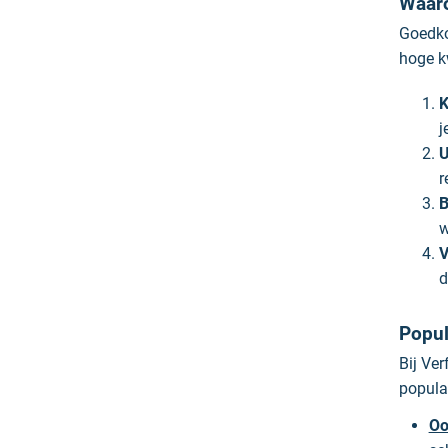
Waaro
Goedkop
hoge k
K
j
U
r
B
w
V
d
Popul
Bij Ve
populai
Oo