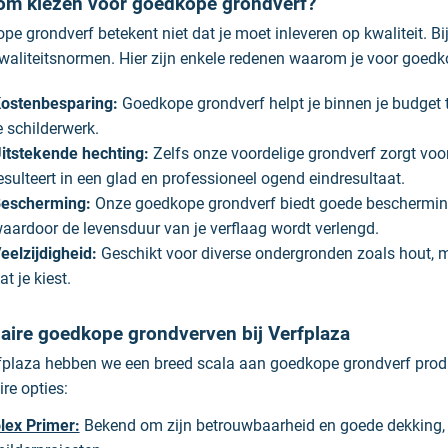
m kiezen voor goedkope grondverf?
e grondverf betekent niet dat je moet inleveren op kwaliteit. B
waliteitsnormen. Hier zijn enkele redenen waarom je voor goed
ostenbesparing:
Goedkope grondverf helpt je binnen je budget t
e schilderwerk.
itstekende hechting:
Zelfs onze voordelige grondverf zorgt voor 
esulteert in een glad en professioneel ogend eindresultaat.
escherming:
Onze goedkope grondverf biedt goede bescherming 
aardoor de levensduur van je verflaag wordt verlengd.
eelzijdigheid:
Geschikt voor diverse ondergronden zoals hout, me
at je kiest.
aire goedkope grondverven bij Verfplaza
rfplaza hebben we een breed scala aan goedkope grondverf prod
re opties:
lex Primer:
Bekend om zijn betrouwbaarheid en goede dekking, b