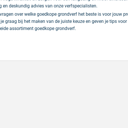
ng en deskundig advies van onze verfspecialisten.
 vragen over welke goedkope grondverf het beste is voor jouw 
je graag bij het maken van de juiste keuze en geven je tips voor
reide assortiment goedkope grondverf.
de producten, snelle levering en goede
Goed v
vice
Goed ver
de producten, snelle levering en goede service
Geschrev
hreven door M. V. op 5 augustus 2026