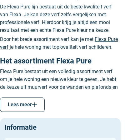
De Flexa Pure lijn bestaat uit de beste kwaliteit verf
van Flexa. Je kan deze verf zelfs vergelijken met
professionele verf. Hierdoor krijg je altijd een mooi
resultaat met een echte Flexa Pure kleur na keuze.
Door het brede assortiment verf kan je met
Flexa Pure
verf
je hele woning met topkwaliteit verf schilderen.
Het assortiment Flexa Pure
Flexa Pure bestaat uit een volledig assortiment verf
om je hele woning een nieuwe kleur te geven. Je hebt
de keuze uit muurverf voor de wanden en plafonds en
topkwaliteit lak voor je deuren, plinten, kozijnen en
zelfs de trap. Het volledige assortiment van Flexa Pure
Lees meer
is op waterbasis en uitsluitend binnen te
gebruiken. Omdat je met deze verven je hele woning
kan schilderen, zetten we alle ruimtes met daarbij de
Informatie
juiste Flexa Pure verfkeuze op een rijtje: