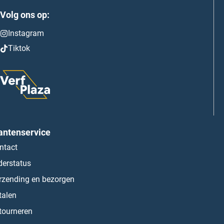
Volg ons op:
Instagram
Tiktok
antenservice
ntact
derstatus
rzending en bezorgen
talen
tourneren