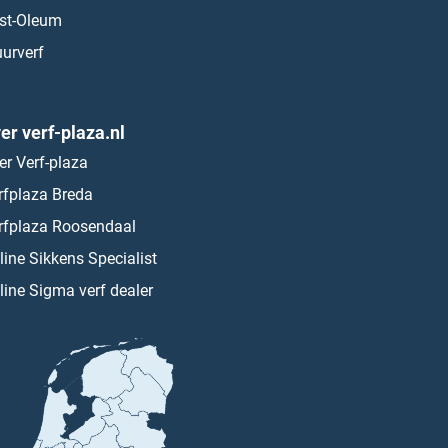
st-Oleum
urverf
er verf-plaza.nl
er Verf-plaza
rfplaza Breda
rfplaza Roosendaal
line Sikkens Specialist
line Sigma verf dealer