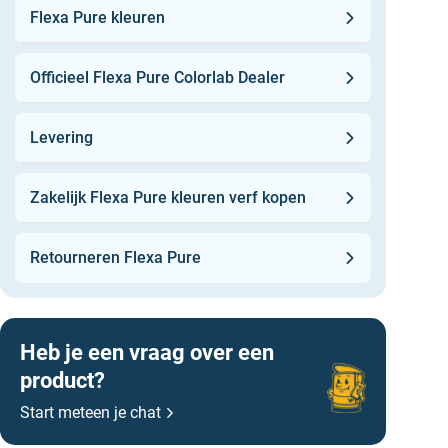
Muren en plafonds:
Flexa Pure kleuren
Flexa Pure Muurverf Extra Mat
Badkamer en keuken muren:
Officieel Flexa Pure Colorlab Dealer
Flexa Pure Muurverf zijdemat
Kalk matte uitstraling:
Levering
Flexa Pure muurverf Krijtverf
Primer nieuw stucwerk
Flexa Pure Voorstrijk
Zakelijk Flexa Pure kleuren verf kopen
Houtwerk (deuren, plinten, kastjes etc):
Flexa Pure Lak Mat
Retourneren Flexa Pure
Flexa Pure Lak Zijdeglans
Flexa Pure Lak Hoogglans
Grondverf hout of bestaande verflaag:
Flexa Pure Grondlak
Heb je een vraag over een
product?
Start meteen je chat