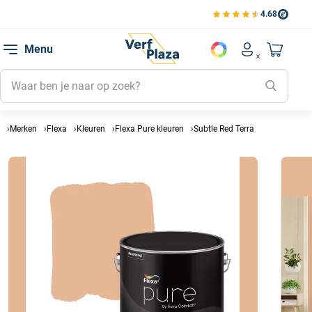
4.68
Bekijk de verfplaza beoord
Mijn be
Menu
Mijn pa
Account men
Naar mi
Mijn kl
Mijn g
Inlogge
Merken
Flexa
Kleuren
Flexa Pure kleuren
Subtle Red Terra