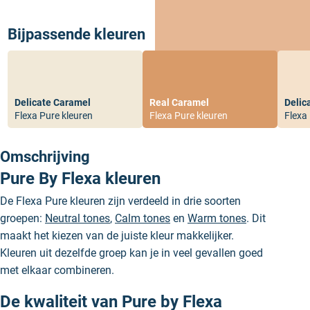
Bijpassende kleuren
Delicate Caramel
Real Caramel
Delic
Flexa Pure kleuren
Flexa Pure kleuren
Flexa
Omschrijving
Pure By Flexa kleuren
De Flexa Pure kleuren zijn verdeeld in drie soorten
groepen:
Neutral tones
,
Calm tones
en
Warm tones
. Dit
maakt het kiezen van de juiste kleur makkelijker.
Kleuren uit dezelfde groep kan je in veel gevallen goed
met elkaar combineren.
De kwaliteit van Pure by Flexa