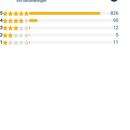
949 beoordelingen
5
826
4
95
3
12
2
5
1
11
1
2
3
4
5
Vaak dekt het al na 1 keer gronden
Kwaliteit verf
Vaak dekt het al na 1 keer gronden.
Kwaliteit verf
Geschreven door H.F D. op 5 mei 2026
Geschreven door