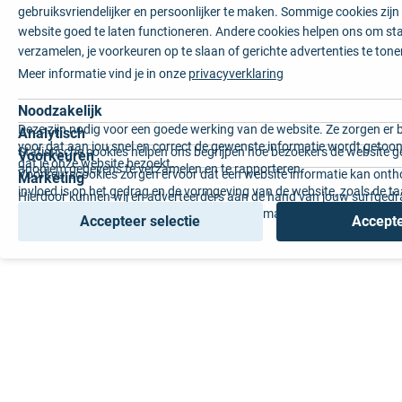
gebruiksvriendelijker en persoonlijker te maken. Sommige cookies zij
website goed te laten functioneren. Andere cookies helpen ons om sta
verzamelen, je voorkeuren op te slaan of gerichte advertenties te tone
Meer informatie vind je in onze
privacyverklaring
Noodzakelijk
Deze zijn nodig voor een goede werking van de website. Ze zorgen er 
Analytisch
voor dat aan jou snel en correct de gewenste informatie wordt getoon
Statistische cookies helpen ons begrijpen hoe bezoekers de website g
Voorkeuren
dat je onze website bezoekt.
anoniem gegevens te verzamelen en te rapporteren.
Voorkeurscookies zorgen ervoor dat een website informatie kan onth
Marketing
invloed is op het gedrag en de vormgeving van de website, zoals de t
Hierdoor kunnen wij en adverteerders aan de hand van jouw surfged
voorkeur of de regio waar u woont.
gepersonaliseerde online advertenties en op maat gemaakte content 
Accepteer selectie
Accepte