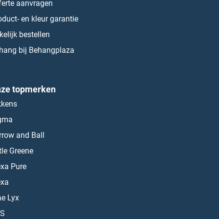
ferte aanvragen
oduct- en kleur garantie
kelijk bestellen
hang bij Behangplaza
ze topmerken
kkens
gma
rrow and Ball
ttle Greene
exa Pure
exa
ae Lyx
S