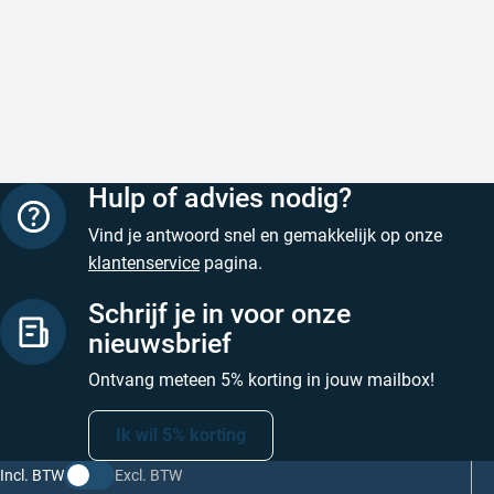
goede service
Goed verpa
Goede producten, snelle levering en goede
Geschreven
service
Geschreven door M. V. op 5 augustus 2026
Hulp of advies nodig?
Vind je antwoord snel en gemakkelijk op onze
klantenservice
pagina.
Schrijf je in voor onze
nieuwsbrief
Ontvang meteen 5% korting in jouw mailbox!
Ik wil 5% korting
Incl. BTW
Excl. BTW