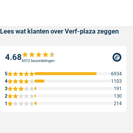
Lees wat klanten over Verf-plaza zeggen
4.68
8572 beoordelingen
5
6934
4
1103
3
191
2
130
1
214
Goede producten, snelle levering en
Goed ver