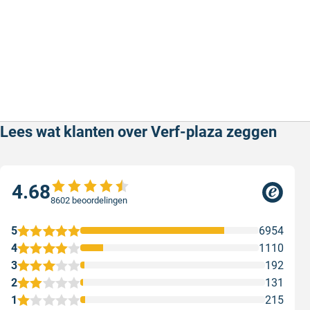
Lees wat klanten over Verf-plaza zeggen
4.68
8602 beoordelingen
5
6954
4
1110
3
192
2
131
1
215