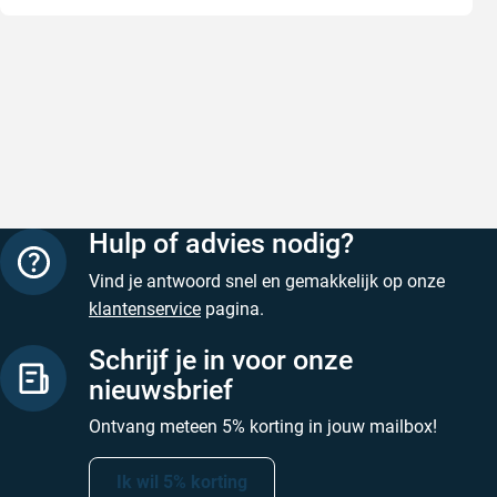
Snelle levering
Keurig
Snelle levering!
Goed verp
prijs
Geschreven door Nancy K. op 7 augustus 2026
Geschreve
Hulp of advies nodig?
Vind je antwoord snel en gemakkelijk op onze
klantenservice
pagina.
Schrijf je in voor onze
nieuwsbrief
Ontvang meteen 5% korting in jouw mailbox!
Ik wil 5% korting