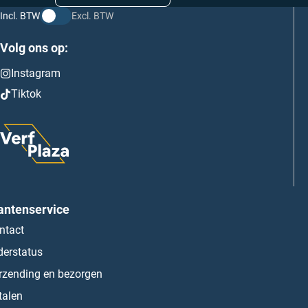
Incl. BTW
Excl. BTW
Volg ons op:
Instagram
Tiktok
antenservice
ntact
derstatus
rzending en bezorgen
talen