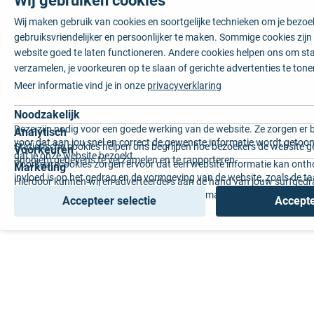
Wij maken gebruik van cookies en soortgelijke technieken om je bezo
gebruiksvriendelijker en persoonlijker te maken. Sommige cookies zij
website goed te laten functioneren. Andere cookies helpen ons om sta
verzamelen, je voorkeuren op te slaan of gerichte advertenties te tone
Meer informatie vind je in onze
privacyverklaring
Noodzakelijk
Deze zijn nodig voor een goede werking van de website. Ze zorgen er 
Analytisch
voor dat aan jou snel en correct de gewenste informatie wordt getoon
Statistische cookies helpen ons begrijpen hoe bezoekers de website g
Voorkeuren
dat je onze website bezoekt.
anoniem gegevens te verzamelen en te rapporteren.
Voorkeurscookies zorgen ervoor dat een website informatie kan onth
Marketing
invloed is op het gedrag en de vormgeving van de website, zoals de t
Hierdoor kunnen wij en adverteerders aan de hand van jouw surfged
voorkeur of de regio waar u woont.
gepersonaliseerde online advertenties en op maat gemaakte content 
Accepteer selectie
Accepte