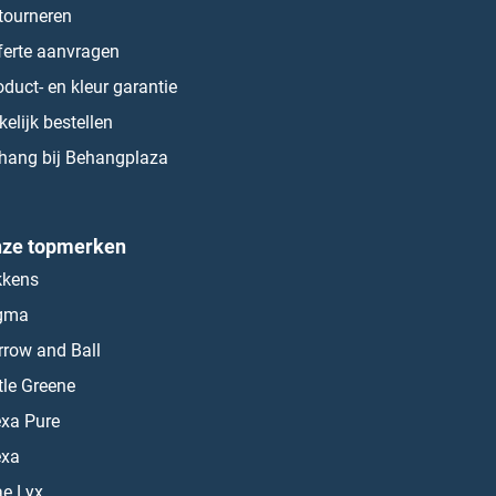
tourneren
ferte aanvragen
oduct- en kleur garantie
kelijk bestellen
hang bij Behangplaza
ze topmerken
kkens
gma
rrow and Ball
ttle Greene
exa Pure
exa
ae Lyx