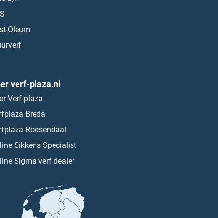
S
st-Oleum
urverf
er verf-plaza.nl
er Verf-plaza
rfplaza Breda
rfplaza Roosendaal
line Sikkens Specialist
line Sigma verf dealer