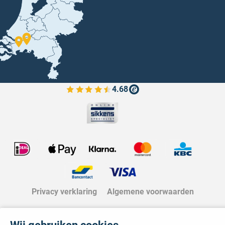
4.68
Bekijk de verfplaza beoordelingen
Privacy verklaring
Algemene voorwaarden
Wij gebruiken cookies