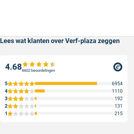
Lees wat klanten over Verf-plaza zeggen
4.68
8602 beoordelingen
5
6954
4
1110
3
192
2
131
1
215