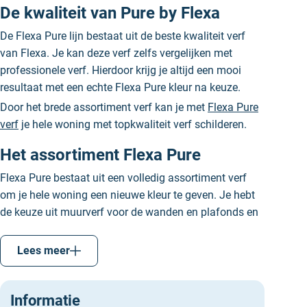
De kwaliteit van Pure by Flexa
De Flexa Pure lijn bestaat uit de beste kwaliteit verf
van Flexa. Je kan deze verf zelfs vergelijken met
professionele verf. Hierdoor krijg je altijd een mooi
resultaat met een echte Flexa Pure kleur na keuze.
Door het brede assortiment verf kan je met
Flexa Pure
verf
je hele woning met topkwaliteit verf schilderen.
Het assortiment Flexa Pure
Flexa Pure bestaat uit een volledig assortiment verf
om je hele woning een nieuwe kleur te geven. Je hebt
de keuze uit muurverf voor de wanden en plafonds en
topkwaliteit lak voor je deuren, plinten, kozijnen en
zelfs de trap. Het volledige assortiment van Flexa Pure
Lees meer
is op waterbasis en uitsluitend binnen te
gebruiken. Omdat je met deze verven je hele woning
kan schilderen, zetten we alle ruimtes met daarbij de
Informatie