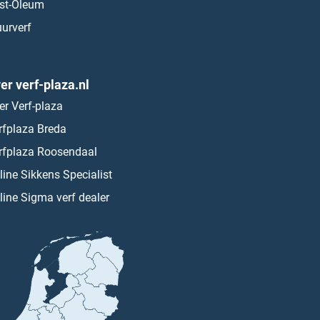
st-Oleum
urverf
er verf-plaza.nl
er Verf-plaza
rfplaza Breda
rfplaza Roosendaal
line Sikkens Specialist
line Sigma verf dealer