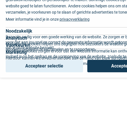
website goed te laten functioneren. Andere cookies helpen ons om sta
verzamelen, je voorkeuren op te slaan of gerichte advertenties te tone
Meer informatie vind je in onze
privacyverklaring
Noodzakelijk
Deze zijn nodig voor een goede werking van de website. Ze zorgen er 
Analytisch
voor dat aan jou snel en correct de gewenste informatie wordt getoon
Statistische cookies helpen ons begrijpen hoe bezoekers de website g
Voorkeuren
dat je onze website bezoekt.
anoniem gegevens te verzamelen en te rapporteren.
Voorkeurscookies zorgen ervoor dat een website informatie kan onth
Marketing
invloed is op het gedrag en de vormgeving van de website, zoals de t
Hierdoor kunnen wij en adverteerders aan de hand van jouw surfged
voorkeur of de regio waar u woont.
gepersonaliseerde online advertenties en op maat gemaakte content 
Accepteer selectie
Accepte