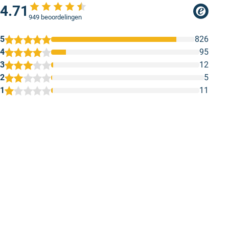
4.71
949 beoordelingen
5
826
4
95
3
12
2
5
1
11
1
2
3
4
5
Vaak dekt het al na 1 keer gronden
Kwaliteit verf
Vaak dekt het al na 1 keer gronden.
Kwaliteit verf
Geschreven door H.F D. op 5 mei 2026
Geschreven door