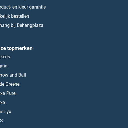
oduct- en kleur garantie
kelijk bestellen
hang bij Behangplaza
ze topmerken
kkens
gma
rrow and Ball
ttle Greene
exa Pure
exa
ae Lyx
S