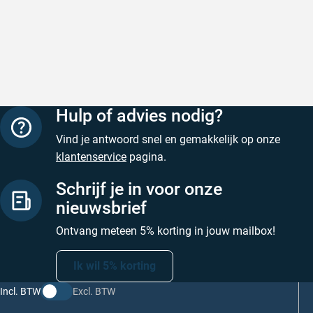
Snelle levering
Keurig
Snelle levering!
Goed verp
prijs
Geschreven door Nancy K. op 7 augustus 2026
Geschreve
Hulp of advies nodig?
Vind je antwoord snel en gemakkelijk op onze
klantenservice
pagina.
Schrijf je in voor onze
nieuwsbrief
Ontvang meteen 5% korting in jouw mailbox!
Ik wil 5% korting
Incl. BTW
Excl. BTW