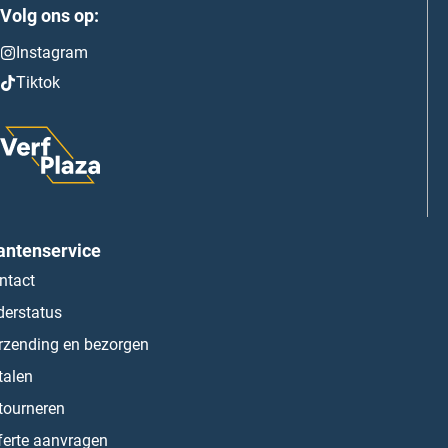
Volg ons op:
Instagram
Tiktok
antenservice
ntact
derstatus
rzending en bezorgen
talen
tourneren
ferte aanvragen