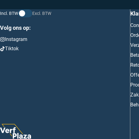
Kla
Incl. BTW
Excl. BTW
Con
Volg ons op:
Ord
Instagram
Ver
Tiktok
Bet
Ret
Off
Prod
Zake
Beh