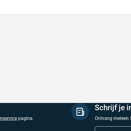
de producten, snelle levering en goede
Goed v
vice
Goed ver
de producten, snelle levering en goede service
Geschrev
hreven door M. V. op 5 augustus 2026
Schrijf je 
enservice
pagina.
Ontvang meteen 5