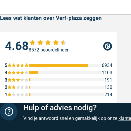
Lees wat klanten over Verf-plaza zeggen
4.68
Goe
8572 beoordelingen
ser
Goe
5
6934
Gesc
4
1103
3
191
2
130
1
214
Hulp of advies nodig?
Vind je antwoord snel en gemakkelijk op onze
klant