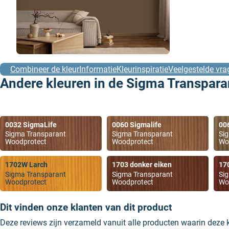
Combineer de kleur
Informatie
Kleurinspiratie
Veelgestelde vra
Andere kleuren in de Sigma Transpara
0032 SigmaLife
0060 Sigmalife
00
Sigma Transparant
Sigma Transparant
Si
Woodprotect
Woodprotect
Wo
1702W Larch
1703 donker eiken
17
Sigma Transparant
Sigma Transparant
Si
Woodprotect
Woodprotect
Wo
Dit vinden onze klanten van dit product
Deze reviews zijn verzameld vanuit alle producten waarin deze