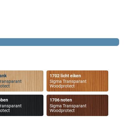
ank
1702 licht eiken
ransparant
Sigma Transparant
otect
Woodprotect
bben
1706 noten
ransparant
Sigma Transparant
otect
Woodprotect