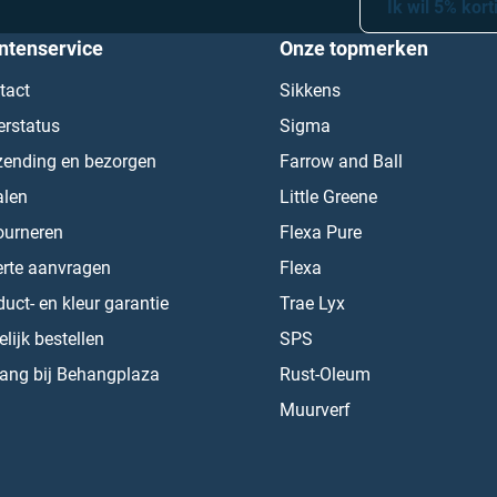
Ik wil 5% kort
ntenservice
Onze topmerken
tact
Sikkens
erstatus
Sigma
zending en bezorgen
Farrow and Ball
alen
Little Greene
ourneren
Flexa Pure
erte aanvragen
Flexa
uct- en kleur garantie
Trae Lyx
lijk bestellen
SPS
ang bij Behangplaza
Rust-Oleum
Muurverf