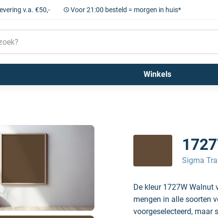
levering v.a. €50,-
Voor 21:00 besteld = morgen in huis*
Sigma
Farrow and Ball
Kleuren
Winkels
 Walnut
1727
Sigma Tra
De kleur 1727W Walnut v
mengen in alle soorten v
voorgeselecteerd, maar sc