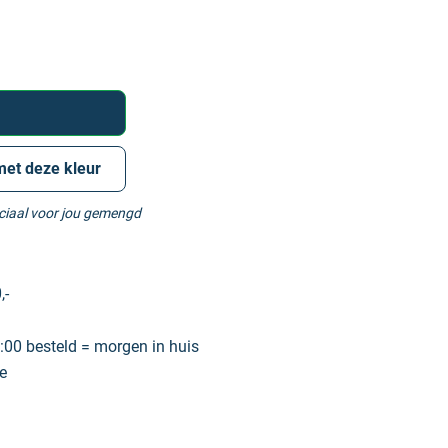
met deze kleur
eciaal voor jou gemengd
,-
00 besteld = morgen in huis
e