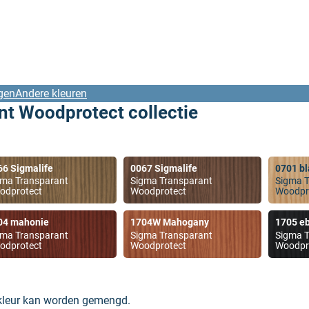
gen
Andere kleuren
nt Woodprotect collectie
66 Sigmalife
0067 Sigmalife
0701 bl
gma Transparant
Sigma Transparant
Sigma T
odprotect
Woodprotect
Woodpr
04 mahonie
1704W Mahogany
1705 e
gma Transparant
Sigma Transparant
Sigma T
odprotect
Woodprotect
Woodpr
 kleur kan worden gemengd.