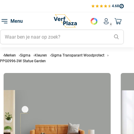
4.68
Bekijk de verfplaza beoord
Mijn be
Menu
Mijn pa
Account men
Naar mi
Mijn kl
Mijn g
Inlogge
Merken
Sigma
Kleuren
Sigma Transparant Woodprotect
PPG0996-3W Statue Garden