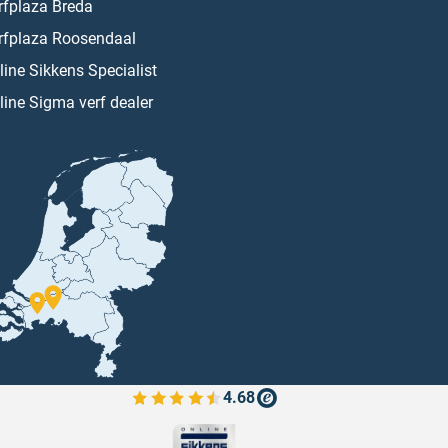
rfplaza Breda
rfplaza Roosendaal
line Sikkens Specialist
line Sigma verf dealer
4.68
Bekijk de verfplaza beoordelingen