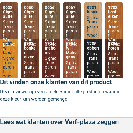
0032
0060
0066
0067
0701
1702
Sigm
Sigm
Sigm
Sigm
blank
licht
aLife
alife
alife
alife
eiken
Sigma
Sigma
Sigma
Sigma
Sigma
Trans
Sigma
Trans
Trans
Trans
Trans
paran
Trans
paran
paran
paran
paran
t
paran
t
t
t
t
Wood
t
Wood
Wood
Wood
Wood
protec
Wood
1702
1703
1704
1704
1705
1706
protec
protec
protec
protec
t
protec
W
donke
maho
W
ebben
noten
t
t
t
t
t
Larch
r
nie
Maho
Sigma
Sigma
eiken
gany
Sigma
Sigma
Trans
Trans
Trans
Sigma
Trans
Sigma
paran
paran
paran
Trans
paran
Trans
t
t
t
paran
t
paran
Wood
Wood
Wood
t
Wood
t
protec
protec
protec
Wood
protec
Wood
t
t
Dit vinden onze klanten van dit product
t
protec
t
protec
t
t
Deze reviews zijn verzameld vanuit alle producten waarin
deze kleur kan worden gemengd.
Lees wat klanten over Verf-plaza zeggen