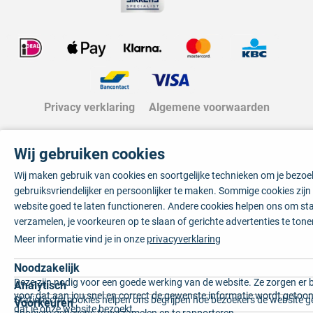
Privacy verklaring
Algemene voorwaarden
Wij gebruiken cookies
Wij maken gebruik van cookies en soortgelijke technieken om je bezo
gebruiksvriendelijker en persoonlijker te maken. Sommige cookies zij
website goed te laten functioneren. Andere cookies helpen ons om sta
verzamelen, je voorkeuren op te slaan of gerichte advertenties te tone
Meer informatie vind je in onze
privacyverklaring
Noodzakelijk
Deze zijn nodig voor een goede werking van de website. Ze zorgen er 
Analytisch
voor dat aan jou snel en correct de gewenste informatie wordt getoon
Statistische cookies helpen ons begrijpen hoe bezoekers de website g
Voorkeuren
dat je onze website bezoekt.
anoniem gegevens te verzamelen en te rapporteren.