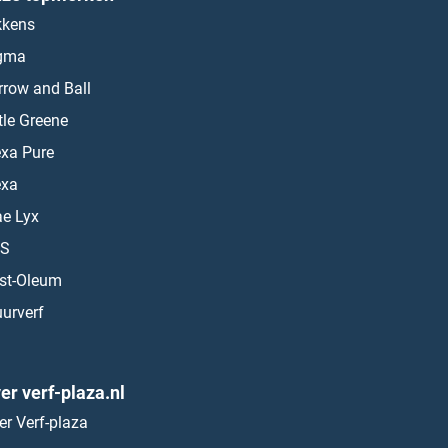
kkens
gma
rrow and Ball
ttle Greene
exa Pure
exa
ae Lyx
S
st-Oleum
urverf
er verf-plaza.nl
er Verf-plaza