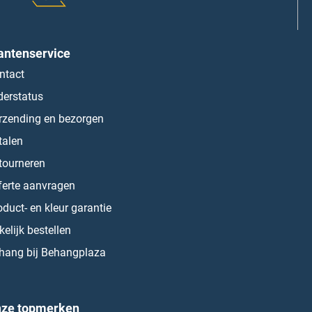
antenservice
ntact
derstatus
rzending en bezorgen
talen
tourneren
ferte aanvragen
oduct- en kleur garantie
kelijk bestellen
hang bij Behangplaza
ze topmerken