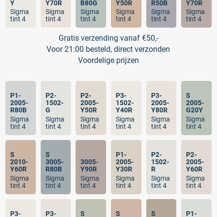
Y
Y70R
B80G
Y50R
R50B
Y70R
Sigma
Sigma
Sigma
Sigma
Sigma
Sigma
tint 4
tint 4
tint 4
tint 4
tint 4
tint 4
Gratis verzending vanaf €50,-
Voor 21:00 besteld, direct verzonden
Voordelige prijzen
P1-
P2-
P2-
P3-
P3-
S
2005-
1502-
2005-
1502-
2005-
2005-
R80B
G
Y50R
Y40R
Y80R
G20Y
Sigma
Sigma
Sigma
Sigma
Sigma
Sigma
tint 4
tint 4
tint 4
tint 4
tint 4
tint 4
S
S
P1-
P2-
P2-
2010-
3005-
3005-
2005-
1502-
2005-
Y60R
R80B
Y90R
Y30R
R
Y60R
Sigma
Sigma
Sigma
Sigma
Sigma
Sigma
tint 4
tint 4
tint 4
tint 4
tint 4
tint 4
P3-
P3-
S
S
S
P1-