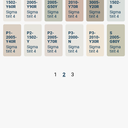
1502-
2005-
2005-
2010-
3005-
1502-
Y60R
Y90R
G50Y
Y70R
Y20R
B
Sigma
Sigma
Sigma
Sigma
Sigma
Sigma
tint 4
tint 4
tint 4
tint 4
tint 4
tint 4
P1-
P2-
P2-
P3-
P3-
S
2005-
1502-
2005-
2000-
2010-
2005-
Y40R
Y
Y70R
N
Y30R
G80Y
Sigma
Sigma
Sigma
Sigma
Sigma
Sigma
tint 4
tint 4
tint 4
tint 4
tint 4
tint 4
.
1
2
3
.