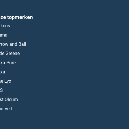
ze topmerken
kkens
gma
rrow and Ball
ttle Greene
exa Pure
exa
ae Lyx
S
st-Oleum
urverf