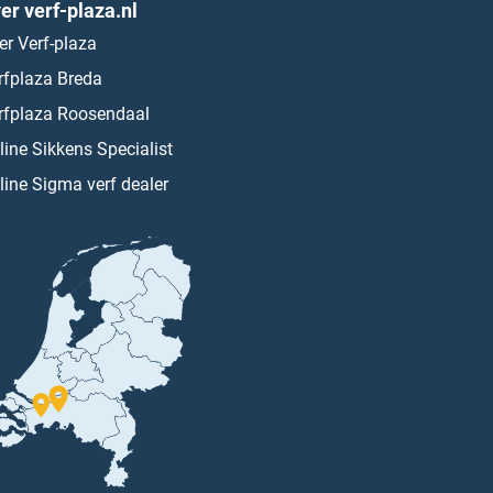
er verf-plaza.nl
er Verf-plaza
rfplaza Breda
rfplaza Roosendaal
line Sikkens Specialist
line Sigma verf dealer