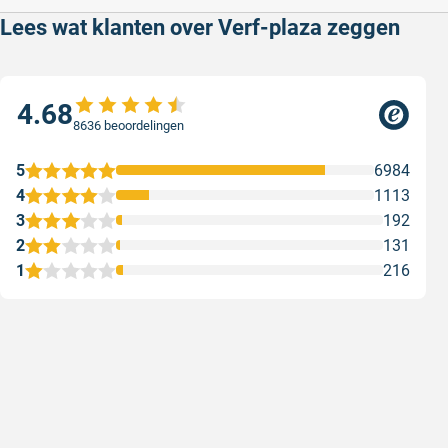
Lees wat klanten over Verf-plaza zeggen
4.68
8636 beoordelingen
5
6984
4
1113
3
192
2
131
1
216
Snelle levering
Met (grat
Snelle levering, prijzen zijn goed. En
Met (grati
duidelijke website
sterren zi
Geschreven door Henri d. op 8 augustus 2026
Geschreven