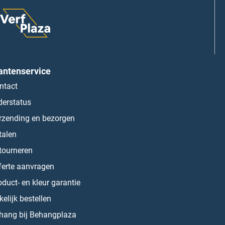
antenservice
ntact
derstatus
rzending en bezorgen
talen
tourneren
ferte aanvragen
oduct- en kleur garantie
kelijk bestellen
hang bij Behangplaza