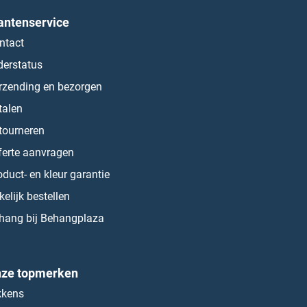
antenservice
ntact
derstatus
rzending en bezorgen
talen
tourneren
ferte aanvragen
oduct- en kleur garantie
kelijk bestellen
hang bij Behangplaza
ze topmerken
kkens