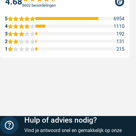
4.68
8602 beoordelingen
5
6954
4
1110
3
192
2
131
1
215
Snelle levering
Keurig
Snelle levering!
Goed verp
prijs
Geschreven door Nancy K. op 7 augustus 2026
Geschreve
Hulp of advies nodig?
Vind je antwoord snel en gemakkelijk op onze