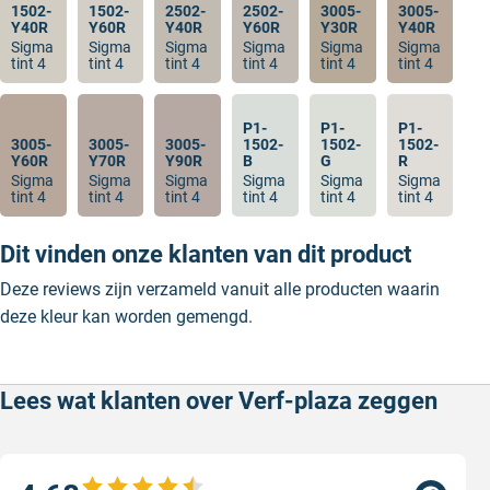
1502-
1502-
2502-
2502-
3005-
3005-
Y40R
Y60R
Y40R
Y60R
Y30R
Y40R
Sigma
Sigma
Sigma
Sigma
Sigma
Sigma
tint 4
tint 4
tint 4
tint 4
tint 4
tint 4
P1-
P1-
P1-
3005-
3005-
3005-
1502-
1502-
1502-
Y60R
Y70R
Y90R
B
G
R
Sigma
Sigma
Sigma
Sigma
Sigma
Sigma
tint 4
tint 4
tint 4
tint 4
tint 4
tint 4
Dit vinden onze klanten van dit product
Deze reviews zijn verzameld vanuit alle producten waarin
deze kleur kan worden gemengd.
Lees wat klanten over Verf-plaza zeggen