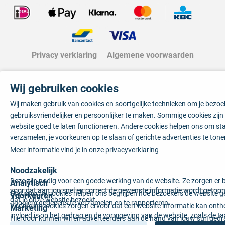
Privacy verklaring
Algemene voorwaarden
Wij gebruiken cookies
Wij maken gebruik van cookies en soortgelijke technieken om je bezo
gebruiksvriendelijker en persoonlijker te maken. Sommige cookies zij
website goed te laten functioneren. Andere cookies helpen ons om sta
verzamelen, je voorkeuren op te slaan of gerichte advertenties te tone
Meer informatie vind je in onze
privacyverklaring
Noodzakelijk
Deze zijn nodig voor een goede werking van de website. Ze zorgen er 
Analytisch
voor dat aan jou snel en correct de gewenste informatie wordt getoon
Statistische cookies helpen ons begrijpen hoe bezoekers de website g
Voorkeuren
dat je onze website bezoekt.
anoniem gegevens te verzamelen en te rapporteren.
Voorkeurscookies zorgen ervoor dat een website informatie kan onth
Marketing
invloed is op het gedrag en de vormgeving van de website, zoals de t
Hierdoor kunnen wij en adverteerders aan de hand van jouw surfged
voorkeur of de regio waar u woont.