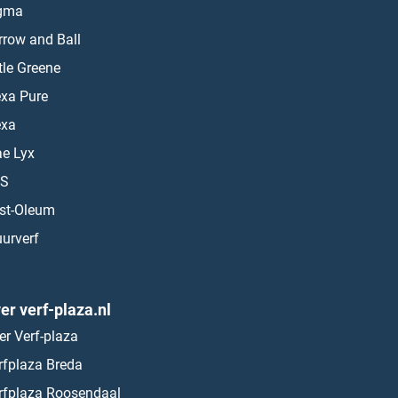
gma
rrow and Ball
ttle Greene
exa Pure
exa
ae Lyx
S
st-Oleum
urverf
er verf-plaza.nl
er Verf-plaza
rfplaza Breda
rfplaza Roosendaal