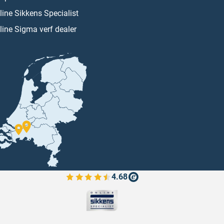
line Sikkens Specialist
line Sigma verf dealer
4.68
Bekijk de verfplaza beoordelingen