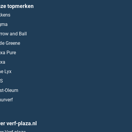
ze topmerken
kkens
gma
rrow and Ball
ttle Greene
exa Pure
exa
ae Lyx
S
st-Oleum
urverf
er verf-plaza.nl