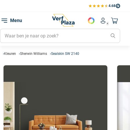
4.68
Bekijk de verfplaza beoord
Mijn be
Menu
Mijn pa
Account men
Naar mi
Mijn kl
Mijn g
Inlogge
Kleuren
Sherwin Williams
Sealskin SW 2140