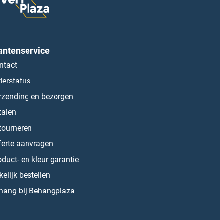
antenservice
ntact
derstatus
rzending en bezorgen
talen
tourneren
ferte aanvragen
oduct- en kleur garantie
kelijk bestellen
hang bij Behangplaza