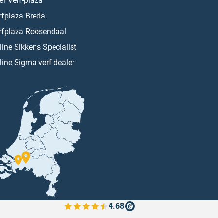
er Verf-plaza
rfplaza Breda
rfplaza Roosendaal
line Sikkens Specialist
line Sigma verf dealer
4.68
Bekijk de verfplaza beoordelingen