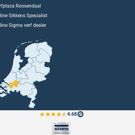
rfplaza Roosendaal
line Sikkens Specialist
line Sigma verf dealer
4.68
Bekijk de verfplaza beoordelingen