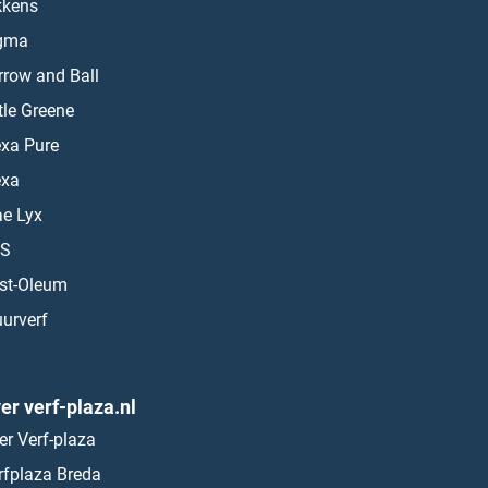
kkens
gma
rrow and Ball
ttle Greene
exa Pure
exa
ae Lyx
S
st-Oleum
urverf
er verf-plaza.nl
er Verf-plaza
rfplaza Breda