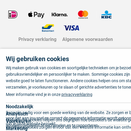
Privacy verklaring
Algemene voorwaarden
Wij gebruiken cookies
Wij maken gebruik van cookies en soortgelijke technieken om je bezo
gebruiksvriendelijker en persoonlijker te maken. Sommige cookies zij
website goed te laten functioneren. Andere cookies helpen ons om sta
verzamelen, je voorkeuren op te slaan of gerichte advertenties te tone
Meer informatie vind je in onze
privacyverklaring
Noodzakelijk
Deze zijn nodig voor een goede werking van de website. Ze zorgen er 
Analytisch
voor dat aan jou snel en correct de gewenste informatie wordt getoon
Statistische cookies helpen ons begrijpen hoe bezoekers de website g
Voorkeuren
dat je onze website bezoekt.
anoniem gegevens te verzamelen en te rapporteren.
Voorkeurscookies zorgen ervoor dat een website informatie kan onth
Marketing