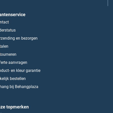
antenservice
ntact
derstatus
rzending en bezorgen
talen
tourneren
ferte aanvragen
oduct- en kleur garantie
kelijk bestellen
hang bij Behangplaza
ze topmerken