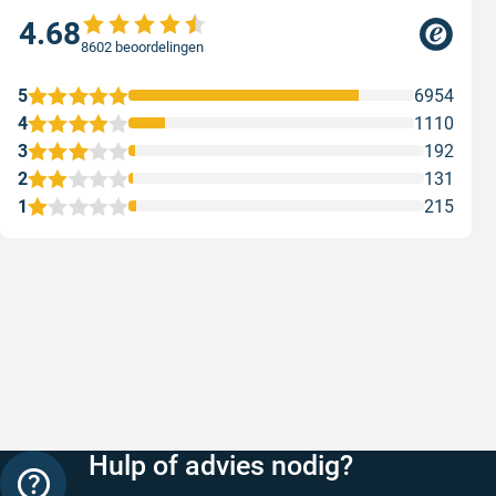
4.68
8602 beoordelingen
5
6954
4
1110
3
192
2
131
1
215
Snelle levering
Keurig
Snelle levering!
Goed verp
prijs
Geschreven door Nancy K. op 7 augustus 2026
Geschreve
Hulp of advies nodig?