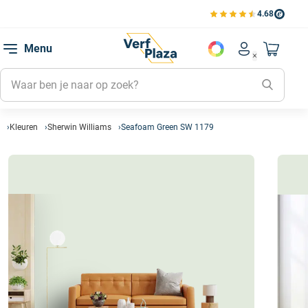
4.68
Bekijk de verfplaza beoord
Mijn be
Menu
Mijn pa
Account men
Naar mi
Mijn kl
Mijn g
Inlogge
Kleuren
Sherwin Williams
Seafoam Green SW 1179