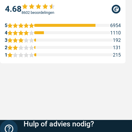
4.68
8602 beoordelingen
5
6954
4
1110
3
192
2
131
1
215
Snelle levering
Keurig
Snelle levering!
Goed verp
prijs
Geschreven door Nancy K. op 7 augustus 2026
Geschreve
Hulp of advies nodig?