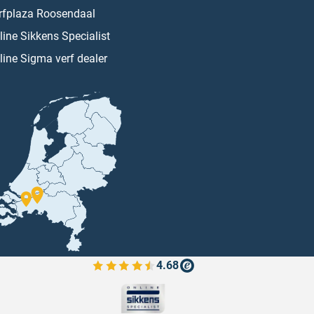
rfplaza Roosendaal
line Sikkens Specialist
line Sigma verf dealer
4.68
Bekijk de verfplaza beoordelingen