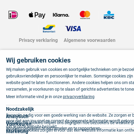
Privacy verklaring
Algemene voorwaarden
Wij gebruiken cookies
Wij maken gebruik van cookies en soortgelijke technieken om je bezo
gebruiksvriendelijker en persoonlijker te maken. Sommige cookies zij
website goed te laten functioneren. Andere cookies helpen ons om sta
verzamelen, je voorkeuren op te slaan of gerichte advertenties te tone
Meer informatie vind je in onze
privacyverklaring
Noodzakelijk
Deze zijn nodig voor een goede werking van de website. Ze zorgen er 
Analytisch
voor dat aan jou snel en correct de gewenste informatie wordt getoon
Statistische cookies helpen ons begrijpen hoe bezoekers de website g
Voorkeuren
dat je onze website bezoekt.
anoniem gegevens te verzamelen en te rapporteren.
Voorkeurscookies zorgen ervoor dat een website informatie kan onth
Marketing