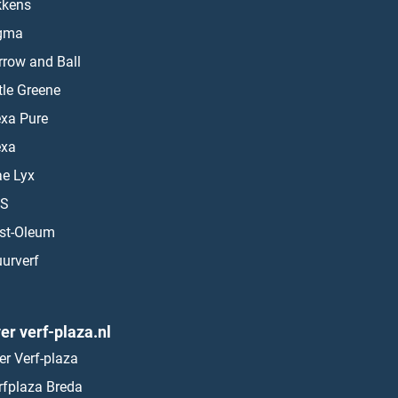
kkens
gma
rrow and Ball
ttle Greene
exa Pure
exa
ae Lyx
S
st-Oleum
urverf
er verf-plaza.nl
er Verf-plaza
rfplaza Breda