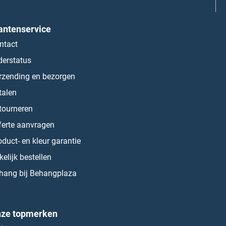
antenservice
ntact
derstatus
rzending en bezorgen
talen
tourneren
ferte aanvragen
oduct- en kleur garantie
kelijk bestellen
hang bij Behangplaza
ze topmerken