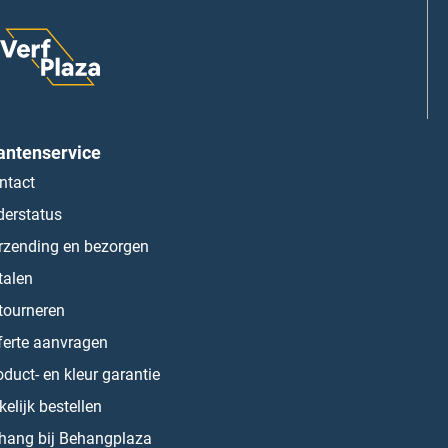
antenservice
ntact
derstatus
rzending en bezorgen
talen
tourneren
ferte aanvragen
oduct- en kleur garantie
kelijk bestellen
hang bij Behangplaza