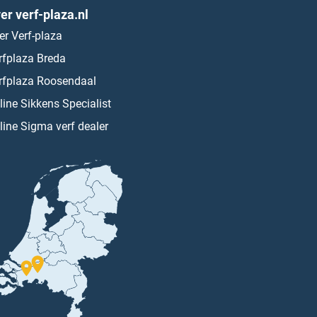
er verf-plaza.nl
er Verf-plaza
rfplaza Breda
rfplaza Roosendaal
line Sikkens Specialist
line Sigma verf dealer