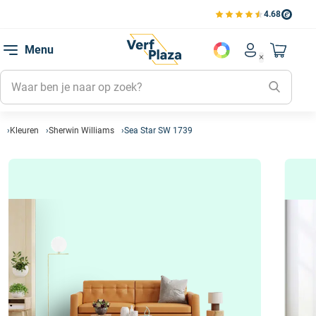
4.68
Bekijk de verfplaza beoord
Mijn be
Menu
Mijn pa
Account men
Naar mi
Mijn kl
Mijn g
Inlogge
Kleuren
Sherwin Williams
Sea Star SW 1739