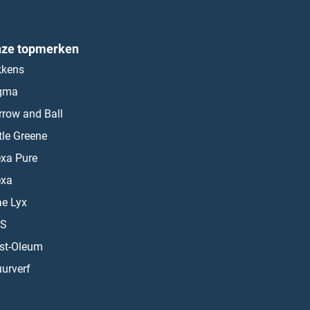
ze topmerken
kkens
gma
rrow and Ball
ttle Greene
exa Pure
exa
ae Lyx
S
st-Oleum
urverf