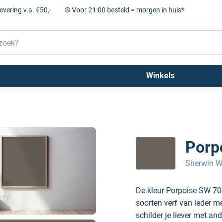
levering v.a. €50,-
Voor 21:00 besteld = morgen in huis*
Sigma
Farrow and Ball
Kleuren
Winkels
Porp
Sherwin W
De kleur Porpoise SW 70
soorten verf van ieder m
schilder je liever met and