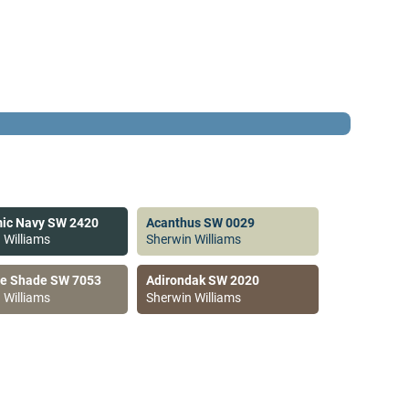
ic Navy SW 2420
Acanthus SW 0029
 Williams
Sherwin Williams
ve Shade SW 7053
Adirondak SW 2020
 Williams
Sherwin Williams