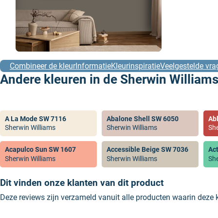
Combineer de kleur
Informatie
Kleurinspiratie
Veelgestelde vra
Andere kleuren in de Sherwin Williams
A La Mode SW 7116
Abalone Shell SW 6050
Ab
Sherwin Williams
Sherwin Williams
She
Acapulco Sun SW 1607
Accessible Beige SW 7036
Ac
Sherwin Williams
Sherwin Williams
She
Dit vinden onze klanten van dit product
Deze reviews zijn verzameld vanuit alle producten waarin deze