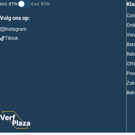
Kla
Incl. BTW
Excl. BTW
Con
Volg ons op:
Ord
Instagram
Ver
Tiktok
Bet
Ret
Off
Prod
Zake
Beh