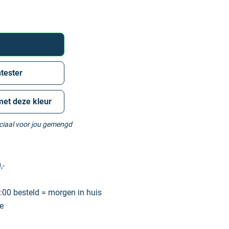
tester
met deze kleur
eciaal voor jou gemengd
,-
00 besteld = morgen in huis
e