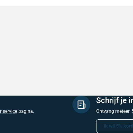
lle levering
Keurig
le levering!
Goed verpakt, sne
chreven door Nancy K. op 7 augustus 2026
Geschreven door O
Schrijf je 
enservice
pagina.
Ontvang meteen 5
Ik wil 5% kort