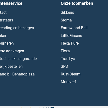
ntenservice
Onze topmerken
tact
Sikkens
erstatus
Sigma
zending en bezorgen
Farrow and Ball
alen
Little Greene
ourneren
Flexa Pure
erte aanvragen
Flexa
uct- en kleur garantie
Trae Lyx
lijk bestellen
SPS
ang bij Behangplaza
Rust-Oleum
Muurverf