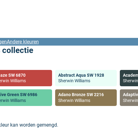
gen
Andere kleuren
 collectie
laze SW 6870
Abstract Aqua SW 1928
Academ
rwin Williams
Sherwin Williams
Sherwin
tive Green SW 6986
Adano Bronze SW 2216
Adapti
rwin Williams
Sherwin Williams
Sherwin
 kleur kan worden gemengd.