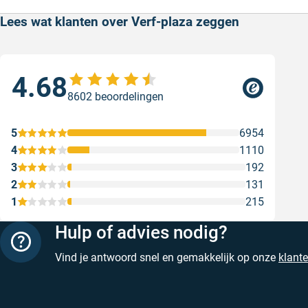
Lees wat klanten over Verf-plaza zeggen
4.68
Sne
8602 beoordelingen
Snel
Ges
5
6954
4
1110
3
192
2
131
1
215
Hulp of advies nodig?
Vind je antwoord snel en gemakkelijk op onze
klant