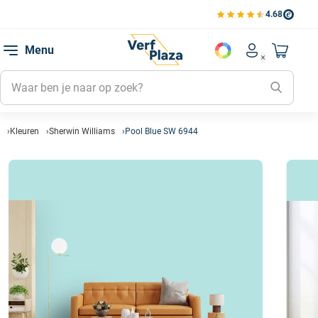
4.68
Bekijk de verfplaza beoord
Mijn be
Menu
Mijn pa
Account men
Naar mi
Mijn kl
Mijn g
Inlogge
Kleuren
Sherwin Williams
Pool Blue SW 6944