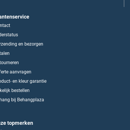
antenservice
ntact
derstatus
rzending en bezorgen
talen
tourneren
ferte aanvragen
oduct- en kleur garantie
kelijk bestellen
hang bij Behangplaza
ze topmerken