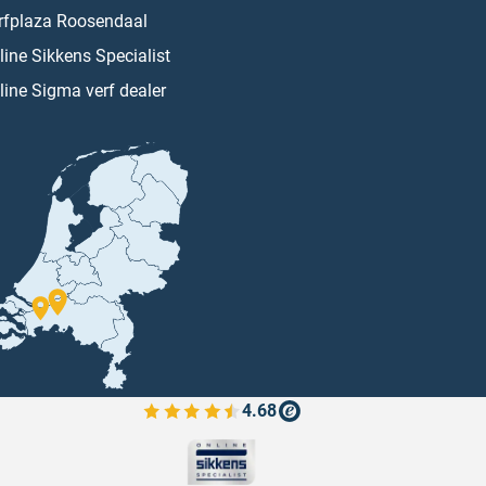
rfplaza Roosendaal
line Sikkens Specialist
line Sigma verf dealer
4.68
Bekijk de verfplaza beoordelingen