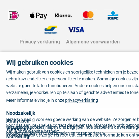
Privacy verklaring
Algemene voorwaarden
Wij gebruiken cookies
Wij maken gebruik van cookies en soortgelijke technieken om je bezo
gebruiksvriendelijker en persoonlijker te maken. Sommige cookies zij
website goed te laten functioneren. Andere cookies helpen ons om sta
verzamelen, je voorkeuren op te slaan of gerichte advertenties te tone
Meer informatie vind je in onze
privacyverklaring
Noodzakelijk
Deze zijn nodig voor een goede werking van de website. Ze zorgen er 
Analytisch
voor dat aan jou snel en correct de gewenste informatie wordt getoon
Statistische cookies helpen ons begrijpen hoe bezoekers de website g
Voorkeuren
dat je onze website bezoekt.
anoniem gegevens te verzamelen en te rapporteren.
Voorkeurscookies zorgen ervoor dat een website informatie kan onth
Marketing