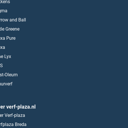
kkens
gma
rrow and Ball
ttle Greene
exa Pure
exa
ae Lyx
S
st-Oleum
urverf
er verf-plaza.nl
er Verf-plaza
rfplaza Breda