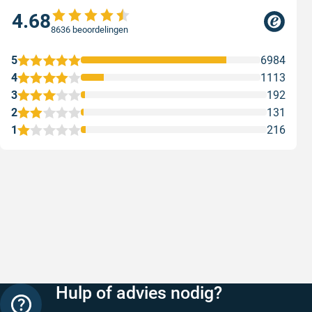
4.68
8636 beoordelingen
5
6984
4
1113
3
192
2
131
1
216
Snelle levering
Met (grat
Snelle levering, prijzen zijn goed. En
Met (grati
duidelijke website
sterren zi
Geschreven door Henri d. op 8 augustus 2026
Geschreven
Hulp of advies nodig?