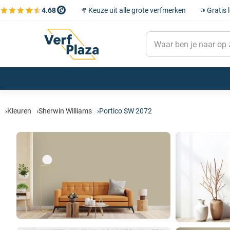
4.68
Keuze uit alle grote verfmerken
Gratis 
Bekijk de verfplaza beoordelingen
Verf
Verfbenodigdheden
Merken
Sikkens
Muurverf
Kwasten
Flexa
Sikkens verf
Alle Sigma verf
Farrow and Ball kleuren
Kleurencollecties
Winkels
Lak
Verfrollers
Little Greene
Kleurenwaaiers
Grondverf & Primer
Afplakmateriaal
Wijzonol
Kleurentester
Kleuren
Sherwin Williams
Portico SW 2072
Betonverf
Verfbakjes & Emmers
SPS
Kleurgroepen
Sikkens kleuren
Sigma kleuren
Farrow & Ball verf
Metaalverf
Afdekmateriaal
Zinsser
Voorstrijk
Schuurmateriaal
Trimetal
Beits & Houtolie
Plamuur en vulmiddelen
Oolex
Sample pot
Schakelverf
Verfgereedschap
Histor
Farrow and Ball Kleurenwaaiers
Spuitbussen
Schoonmaakmiddelen
Rust-Oleum
Farrow and Ball Rollers & kwasten
Speciaal verf
Verdunningen en afbijt
Trae Lyx
Persoonlijke bescherming
Alle merken
Behang