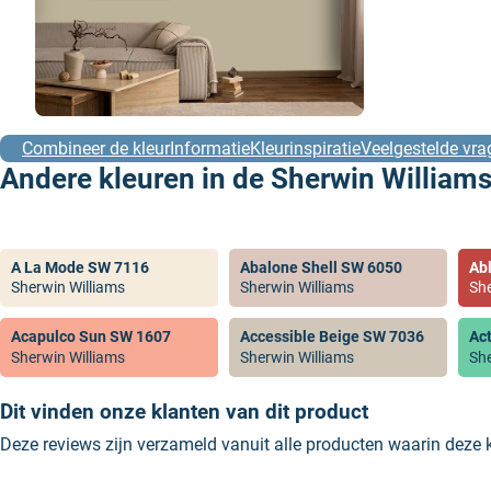
Combineer de kleur
Informatie
Kleurinspiratie
Veelgestelde vra
Andere kleuren in de Sherwin Williams
A La Mode SW 7116
Abalone Shell SW 6050
Ab
Sherwin Williams
Sherwin Williams
She
Acapulco Sun SW 1607
Accessible Beige SW 7036
Ac
Sherwin Williams
Sherwin Williams
She
Dit vinden onze klanten van dit product
Deze reviews zijn verzameld vanuit alle producten waarin deze