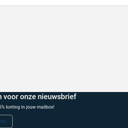
n snel geleverd
Goed advies
 snel geleverd!
Goed advies Snelle levering
trick V. op 6 augustus 2026
Geschreven door Laura Z. op 6 a
in voor onze nieuwsbrief
% korting in jouw mailbox!
ing