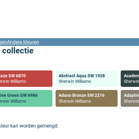
gen
Andere kleuren
 collectie
laze SW 6870
Abstract Aqua SW 1928
Academ
rwin Williams
Sherwin Williams
Sherwin
tive Green SW 6986
Adano Bronze SW 2216
Adapti
rwin Williams
Sherwin Williams
Sherwin
 kleur kan worden gemengd.