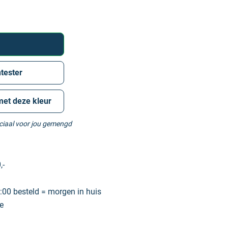
tester
met deze kleur
eciaal voor jou gemengd
,-
00 besteld = morgen in huis
e