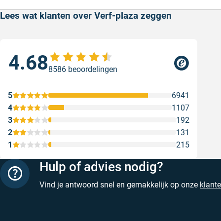
Lees wat klanten over Verf-plaza zeggen
4.68
Sne
8586 beoordelingen
Sne
Gesc
5
6941
4
1107
3
192
2
131
1
215
Hulp of advies nodig?
Vind je antwoord snel en gemakkelijk op onze
klant