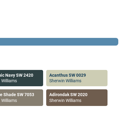
ic Navy SW 2420
Acanthus SW 0029
 Williams
Sherwin Williams
ve Shade SW 7053
Adirondak SW 2020
 Williams
Sherwin Williams