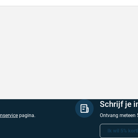
l en correct bezorgd
Prima verpakt e
l en correct bezorgd
Prima verpakt en
hreven door Heleen W. op 6 augustus 2026
Geschreven door Pa
Schrijf je 
enservice
pagina.
Ontvang meteen 5
Ik wil 5% kort