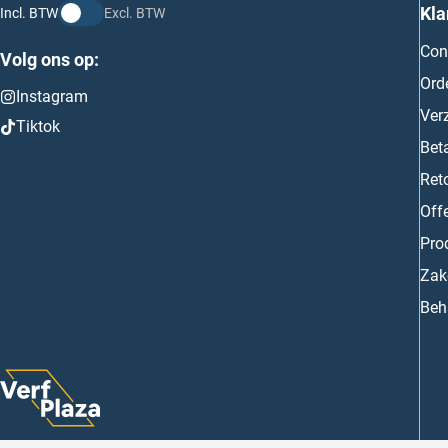
Kla
Incl. BTW
Excl. BTW
Con
Volg ons op:
Ord
Instagram
Ver
Tiktok
Bet
Ret
Off
Prod
Zake
Beh