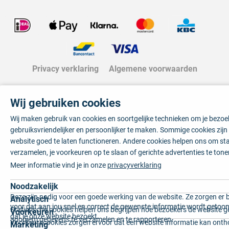
Privacy verklaring
Algemene voorwaarden
Wij gebruiken cookies
Wij maken gebruik van cookies en soortgelijke technieken om je bezo
gebruiksvriendelijker en persoonlijker te maken. Sommige cookies zij
website goed te laten functioneren. Andere cookies helpen ons om sta
verzamelen, je voorkeuren op te slaan of gerichte advertenties te tone
Meer informatie vind je in onze
privacyverklaring
Noodzakelijk
Deze zijn nodig voor een goede werking van de website. Ze zorgen er 
Analytisch
voor dat aan jou snel en correct de gewenste informatie wordt getoon
Statistische cookies helpen ons begrijpen hoe bezoekers de website g
Voorkeuren
dat je onze website bezoekt.
anoniem gegevens te verzamelen en te rapporteren.
Voorkeurscookies zorgen ervoor dat een website informatie kan onth
Marketing