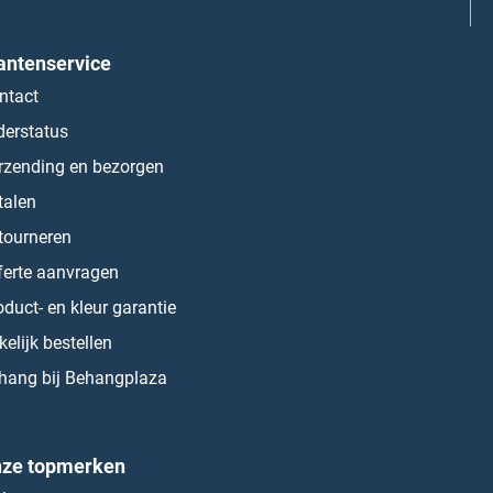
antenservice
ntact
derstatus
rzending en bezorgen
talen
tourneren
ferte aanvragen
oduct- en kleur garantie
kelijk bestellen
hang bij Behangplaza
ze topmerken