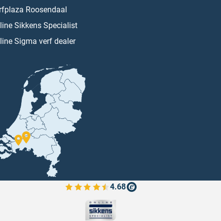
rfplaza Roosendaal
line Sikkens Specialist
line Sigma verf dealer
4.68
Bekijk de verfplaza beoordelingen