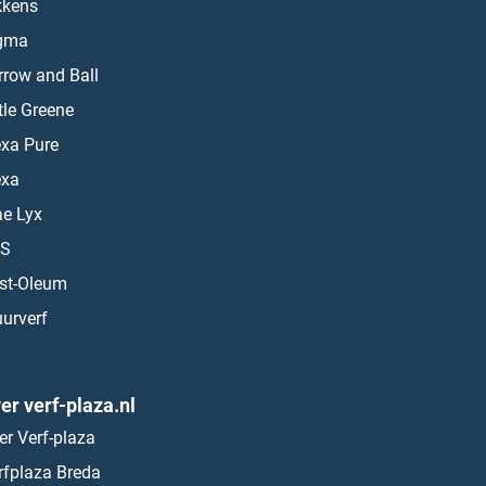
kkens
gma
rrow and Ball
ttle Greene
exa Pure
exa
ae Lyx
S
st-Oleum
urverf
er verf-plaza.nl
er Verf-plaza
rfplaza Breda