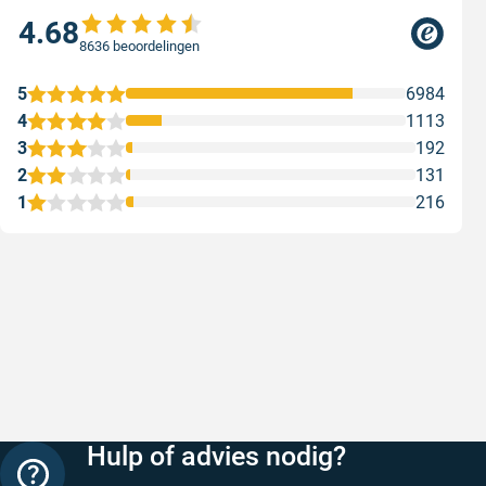
4.68
8636 beoordelingen
5
6984
4
1113
3
192
2
131
1
216
Snelle levering
Met (grat
Snelle levering, prijzen zijn goed. En
Met (grati
duidelijke website
sterren zi
Geschreven door Henri d. op 8 augustus 2026
Geschreven
Hulp of advies nodig?