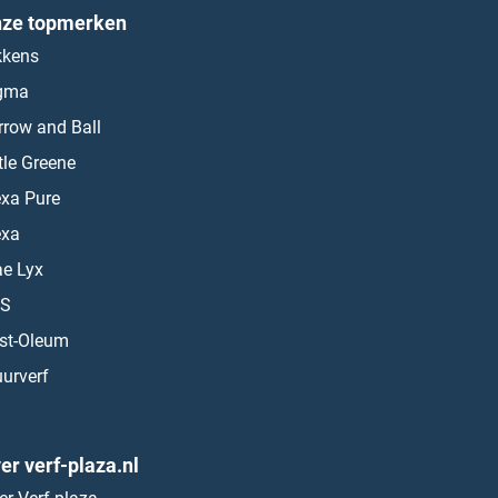
ze topmerken
kkens
gma
rrow and Ball
ttle Greene
exa Pure
exa
ae Lyx
S
st-Oleum
urverf
er verf-plaza.nl