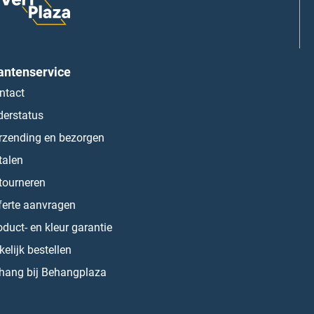
antenservice
ntact
derstatus
rzending en bezorgen
talen
tourneren
ferte aanvragen
oduct- en kleur garantie
kelijk bestellen
hang bij Behangplaza