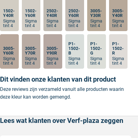
1502-
1502-
2502-
2502-
3005-
3005-
Y40R
Y60R
Y40R
Y60R
Y30R
Y40R
Sigma
Sigma
Sigma
Sigma
Sigma
Sigma
tint 4
tint 4
tint 4
tint 4
tint 4
tint 4
P1-
P1-
P1-
3005-
3005-
3005-
1502-
1502-
1502-
Y60R
Y70R
Y90R
B
G
R
Sigma
Sigma
Sigma
Sigma
Sigma
Sigma
tint 4
tint 4
tint 4
tint 4
tint 4
tint 4
Dit vinden onze klanten van dit product
Deze reviews zijn verzameld vanuit alle producten waarin
deze kleur kan worden gemengd.
Lees wat klanten over Verf-plaza zeggen