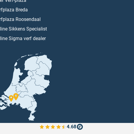
er Verf-plaza
rfplaza Breda
rfplaza Roosendaal
line Sikkens Specialist
line Sigma verf dealer
4.68
Bekijk de verfplaza beoordelingen